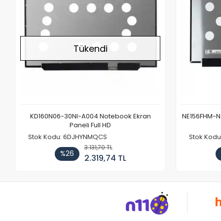
Tükendi
KD160N06-30NI-A004 Notebook Ekran
NE156FHM-NX
Paneli Full HD
Stok Kodu: 6DJHYNMQCS
Stok Kodu
3.131,70 TL
%26
2.319,74 TL