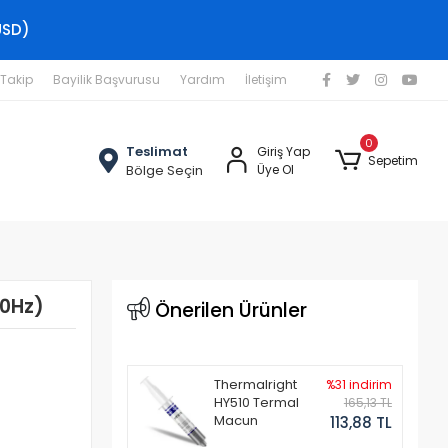
USD)
 Takip
Bayilik Başvurusu
Yardım
İletişim
0
Teslimat
Giriş Yap
Sepetim
Bölge Seçin
Üye Ol
20Hz)
Önerilen Ürünler
Thermalright
%31 indirim
HY510 Termal
165,13 TL
Macun
113,88 TL