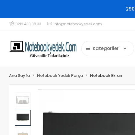
290
0212 433 38 33
info@notebookyedek.com
Kategoriler
Ana Sayfa
Notebook Yedek Parça
Notebook Ekran