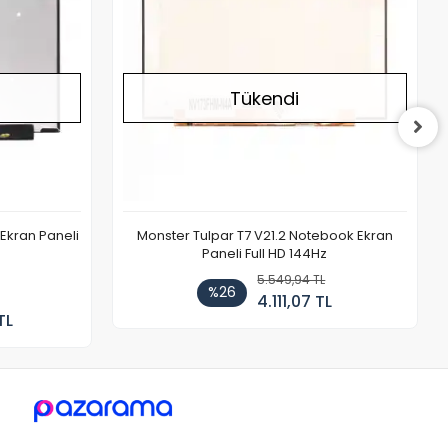
Tükendi
Ekran Paneli
Monster Tulpar T7 V21.2 Notebook Ekran
Paneli Full HD 144Hz
5.549,94 TL
%26
4.111,07 TL
TL