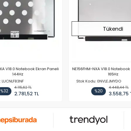
Tükendi
A V18.0 Notebook Ekran Paneli
NE156FHM-NXA V18.0 Notebook 
144Hz
165Hz
: LUCNLF83NF
Stok Kodu: 0NVLEJMYDO
4.115,62 TL
4.448,44 TL
%32
%20
2.781,52 TL
3.558,75 