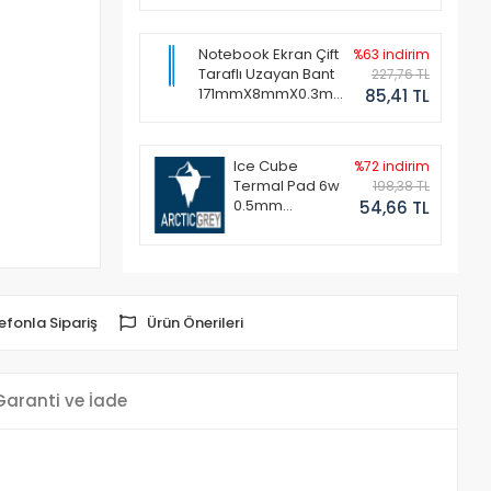
Notebook Ekran Çift
%63 indirim
Taraflı Uzayan Bant
227,76 TL
171mmX8mmX0.3mm
85,41 TL
(1 Set - 2 Adet)
Ice Cube
%72 indirim
Termal Pad 6w
198,38 TL
0.5mm
54,66 TL
50x50mm
efonla Sipariş
Ürün Önerileri
Garanti ve İade