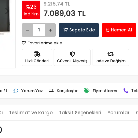
9.215,74 TL
%23
7.089,03 TL
indirim
Sepete Ekle
Hemen Al
Favorilerime ekle
Hızlı Gönderi
Güvenli Alışveriş
İade ve Değişim
e Et
Yorum Yaz
Karşılaştır
Fiyat Alarmı
Tel
sı
Teslimat ve Kargo
Taksit Seçenekleri
Yorumlar
)