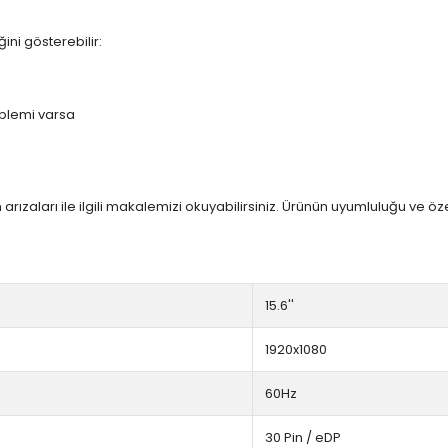
ini gösterebilir:
blemi varsa
arızaları ile ilgili makalemizi okuyabilirsiniz. Ürünün uyumluluğu ve ö
15.6''
1920x1080
60Hz
30 Pin / eDP