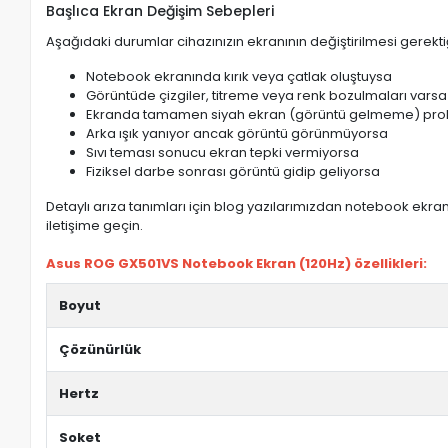
Başlıca Ekran Değişim Sebepleri
Aşağıdaki durumlar cihazınızın ekranının değiştirilmesi gerektiğ
Notebook ekranında kırık veya çatlak oluştuysa
Görüntüde çizgiler, titreme veya renk bozulmaları varsa
Ekranda tamamen siyah ekran (görüntü gelmeme) pro
Arka ışık yanıyor ancak görüntü görünmüyorsa
Sıvı teması sonucu ekran tepki vermiyorsa
Fiziksel darbe sonrası görüntü gidip geliyorsa
Detaylı arıza tanımları için blog yazılarımızdan notebook ekran 
iletişime geçin.
Asus ROG GX501VS Notebook Ekran (120Hz) özellikleri:
Boyut
Çözünürlük
Hertz
Soket