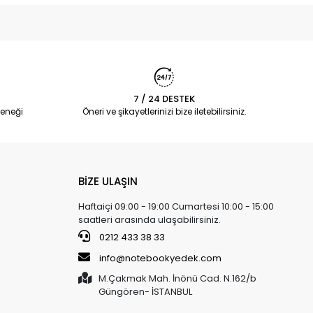
7 / 24 DESTEK
eneği
Öneri ve şikayetlerinizi bize iletebilirsiniz.
BİZE ULAŞIN
Haftaiçi 09:00 - 19:00 Cumartesi 10:00 - 15:00
saatleri arasında ulaşabilirsiniz.
0212 433 38 33
info@notebookyedek.com
M.Çakmak Mah. İnönü Cad. N.162/b
Güngören- İSTANBUL