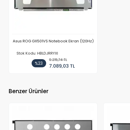
Asus ROG GX501VS Notebook Ekran (120Hz)
Stok Kodu: HBLDJRRYXI
9.215,74 TL
%23
7.089,03 TL
Benzer Ürünler
Stokta Yok