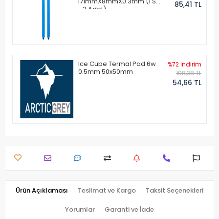
171mmX8mmX0.3mm (1 Set
85,41 TL
- 2 Adet)
Ice Cube Termal Pad 6w
%72 indirim
0.5mm 50x50mm
198,38 TL
54,66 TL
Ürün Açıklaması
Teslimat ve Kargo
Taksit Seçenekleri
Yorumlar
Garanti ve İade