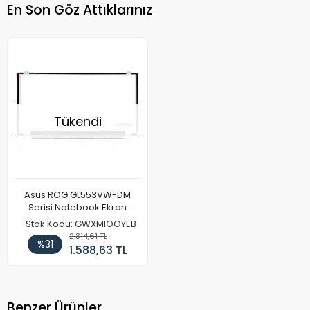
En Son Göz Attıklarınız
Tükendi
Asus ROG GL553VW-DM
Serisi Notebook Ekran
Paneli (IPS)
Stok Kodu: GWXMIOOYEB
2.314,61 TL
%31
1.588,63 TL
Benzer Ürünler