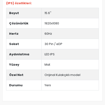
(IPS) özellikleri:
Boyut
15.6''
Çözünürlük
1920x1080
Hertz
60Hz
Soket
30 Pin / eDP
Aydınlatma
LED IPS
Yüzey
Mat
Özel Not
Orijinal Kulakçıklı model
Durumu
Yeni