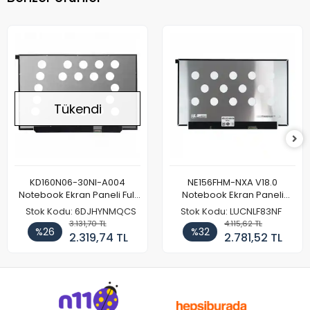
Tükendi
KD160N06-30NI-A004
NE156FHM-NXA V18.0
Notebook Ekran Paneli Full
Notebook Ekran Paneli
HD
144Hz
Stok Kodu: 6DJHYNMQCS
Stok Kodu: LUCNLF83NF
3.131,70 TL
4.115,62 TL
%26
%32
2.319,74 TL
2.781,52 TL