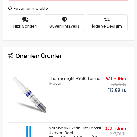
Favorilerime ekle
Hızlı Gönderi
Güvenli Alışveriş
İade ve Değişim
Önerilen Ürünler
Thermalright HY510 Termal
%31 indirim
Macun
165,13 TL
113,88 TL
Notebook Ekran Çift Taraflı
%63 indirim
Uzayan Bant
227,76 TL