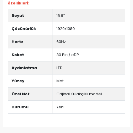
özellikleri:
Boyut
15.6''
Çözünürlük
1920x1080
Hertz
60Hz
Soket
30 Pin / eDP
Aydınlatma
LED
Yüzey
Mat
Özel Not
Orijinal Kulakçıklı model
Durumu
Yeni