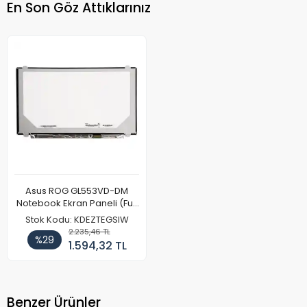
En Son Göz Attıklarınız
Asus ROG GL553VD-DM
Notebook Ekran Paneli (Full
HD)
Stok Kodu: KDEZTEGSIW
2.235,46 TL
%29
1.594,32 TL
Benzer Ürünler