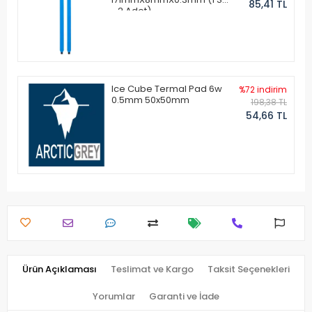
85,41 TL
- 2 Adet)
Ice Cube Termal Pad 6w
%72 indirim
0.5mm 50x50mm
198,38 TL
54,66 TL
Ürün Açıklaması
Teslimat ve Kargo
Taksit Seçenekleri
Yorumlar
Garanti ve İade