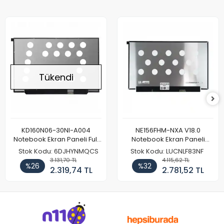
Tükendi
KD160N06-30NI-A004
NE156FHM-NXA V18.0
Notebook Ekran Paneli Full
Notebook Ekran Paneli
HD
144Hz
Stok Kodu: 6DJHYNMQCS
Stok Kodu: LUCNLF83NF
3.131,70 TL
4.115,62 TL
%26
%32
2.319,74 TL
2.781,52 TL