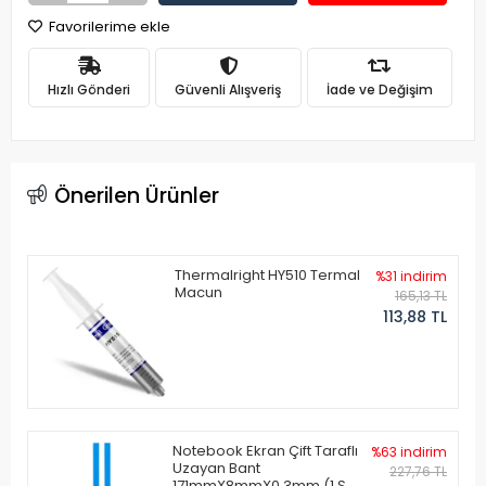
Favorilerime ekle
Hızlı Gönderi
Güvenli Alışveriş
İade ve Değişim
Önerilen Ürünler
Thermalright HY510 Termal
%31 indirim
Macun
165,13 TL
113,88 TL
Notebook Ekran Çift Taraflı
%63 indirim
Uzayan Bant
227,76 TL
171mmX8mmX0.3mm (1 Set