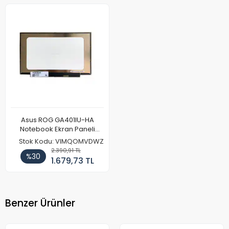
Asus ROG GA401IU-HA
Notebook Ekran Paneli
(FullHD)
Stok Kodu: VIMQOMVDWZ
2.390,91 TL
%30
1.679,73 TL
Benzer Ürünler