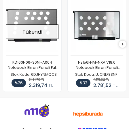
Tükendi
KD160N06-30NI-A004
NE156FHM-NXA V18.0
Notebook Ekran Paneli Full
Notebook Ekran Paneli
HD
144Hz
Stok Kodu: 6DJHYNMQCS
Stok Kodu: LUCNLF83NF
3.131,70 TL
4.115,62 TL
%26
%32
2.319,74 TL
2.781,52 TL