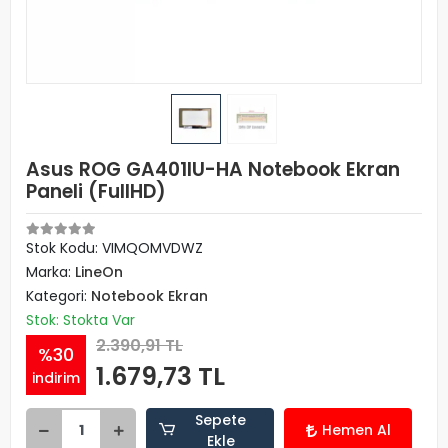
Asus ROG GA401IU-HA Notebook Ekran
Paneli (FullHD)
Stok Kodu: VIMQOMVDWZ
Marka:
LineOn
Kategori:
Notebook Ekran
Stok: Stokta Var
2.390,91 TL
%30
1.679,73 TL
indirim
Sepete
Hemen Al
Ekle