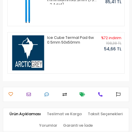
85,41 TL
- 2 Adet)
Ice Cube Termal Pad 6w
%72 indirim
0.5mm 50x50mm
198,38 TL
54,66 TL
Ürün Açıklaması
Teslimat ve Kargo
Taksit Seçenekleri
Yorumlar
Garanti ve İade