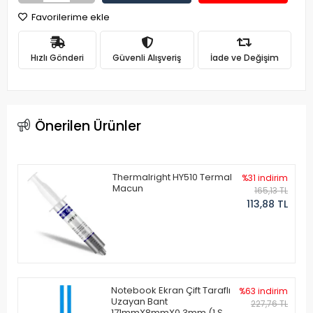
Favorilerime ekle
Hızlı Gönderi
Güvenli Alışveriş
İade ve Değişim
Önerilen Ürünler
Thermalright HY510 Termal
%31 indirim
Macun
165,13 TL
113,88 TL
Notebook Ekran Çift Taraflı
%63 indirim
Uzayan Bant
227,76 TL
171mmX8mmX0.3mm (1 Set