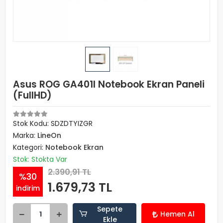
Asus ROG GA401I Notebook Ekran Paneli
(FullHD)
Stok Kodu: SDZDTYIZGR
Marka:
LineOn
Kategori:
Notebook Ekran
Stok: Stokta Var
2.390,91 TL
%30
1.679,73 TL
indirim
Sepete
Hemen Al
Ekle