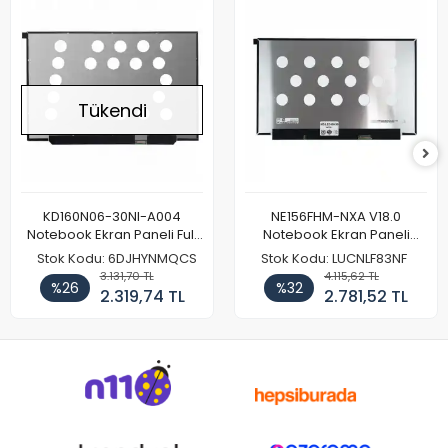
Tükendi
KD160N06-30NI-A004
NE156FHM-NXA V18.0
Notebook Ekran Paneli Full
Notebook Ekran Paneli
HD
144Hz
Stok Kodu: 6DJHYNMQCS
Stok Kodu: LUCNLF83NF
3.131,70 TL
4.115,62 TL
%26
%32
2.319,74 TL
2.781,52 TL