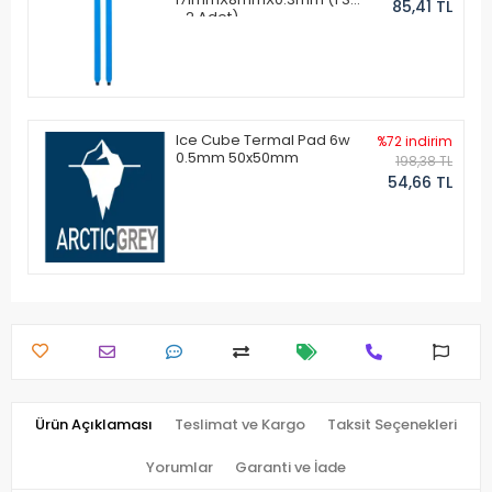
85,41 TL
- 2 Adet)
Ice Cube Termal Pad 6w
%72 indirim
0.5mm 50x50mm
198,38 TL
54,66 TL
Ürün Açıklaması
Teslimat ve Kargo
Taksit Seçenekleri
Yorumlar
Garanti ve İade