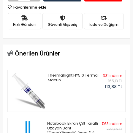
Favorilerime ekle
Hızlı Gönderi
Güvenli Alışveriş
İade ve Değişim
Önerilen Ürünler
Thermalright HY510 Termal
%31 indirim
Macun
165,13 TL
113,88 TL
Notebook Ekran Çift Taraflı
%63 indirim
Uzayan Bant
227,76 TL
171mmX8mmX0.3mm (1 Set