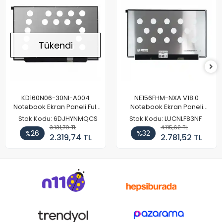
Tükendi
KD160N06-30NI-A004
NE156FHM-NXA V18.0
Notebook Ekran Paneli Full
Notebook Ekran Paneli
HD
144Hz
Stok Kodu: 6DJHYNMQCS
Stok Kodu: LUCNLF83NF
3.131,70 TL
4.115,62 TL
%26
%32
2.319,74 TL
2.781,52 TL