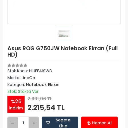
Asus ROG G750JW Notebook Ekran (Full
HD)
Stok Kodu: HIUFFJJSWD
Marka:
LineOn
Kategori:
Notebook Ekran
Stok: Stokta Var
2.991,06 TL
%26
2.215,54 TL
indirim
Sepete
Hemen Al
Ekle