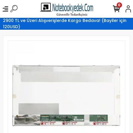
0
2900 TL ve Üzeri Alışverişlerde Kargo Bedava! (Bayiler için
120USD)