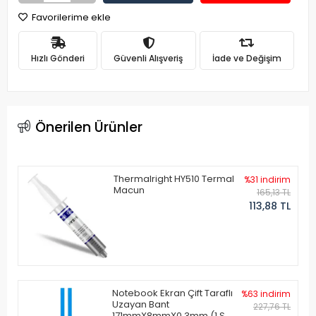
Favorilerime ekle
Hızlı Gönderi
Güvenli Alışveriş
İade ve Değişim
Önerilen Ürünler
Thermalright HY510 Termal
%31 indirim
Macun
165,13 TL
113,88 TL
Notebook Ekran Çift Taraflı
%63 indirim
Uzayan Bant
227,76 TL
171mmX8mmX0.3mm (1 Set