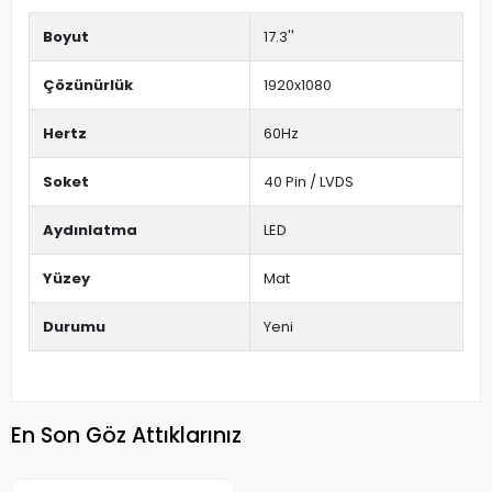
Boyut
17.3''
Çözünürlük
1920x1080
Hertz
60Hz
Soket
40 Pin / LVDS
Aydınlatma
LED
Yüzey
Mat
Durumu
Yeni
En Son Göz Attıklarınız