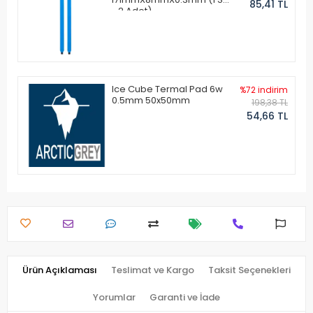
85,41 TL
- 2 Adet)
Ice Cube Termal Pad 6w
%72 indirim
0.5mm 50x50mm
198,38 TL
54,66 TL
Ürün Açıklaması
Teslimat ve Kargo
Taksit Seçenekleri
Yorumlar
Garanti ve İade