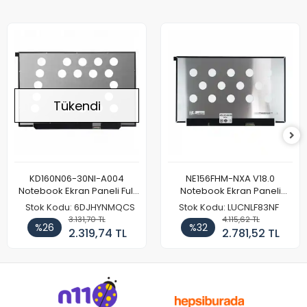
Tükendi
KD160N06-30NI-A004
NE156FHM-NXA V18.0
Notebook Ekran Paneli Full
Notebook Ekran Paneli
HD
144Hz
Stok Kodu: 6DJHYNMQCS
Stok Kodu: LUCNLF83NF
3.131,70 TL
4.115,62 TL
%26
%32
2.319,74 TL
2.781,52 TL