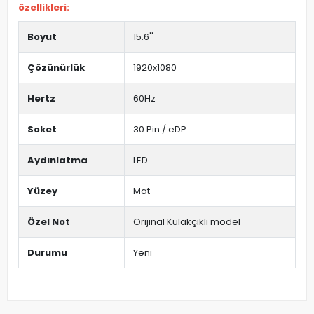
özellikleri:
Boyut
15.6''
Çözünürlük
1920x1080
Hertz
60Hz
Soket
30 Pin / eDP
Aydınlatma
LED
Yüzey
Mat
Özel Not
Orijinal Kulakçıklı model
Durumu
Yeni