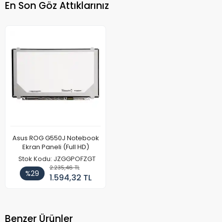
En Son Göz Attıklarınız
Asus ROG G550J Notebook
Ekran Paneli (Full HD)
Stok Kodu: JZGGPOFZGT
2.235,46 TL
%29
1.594,32 TL
Benzer Ürünler