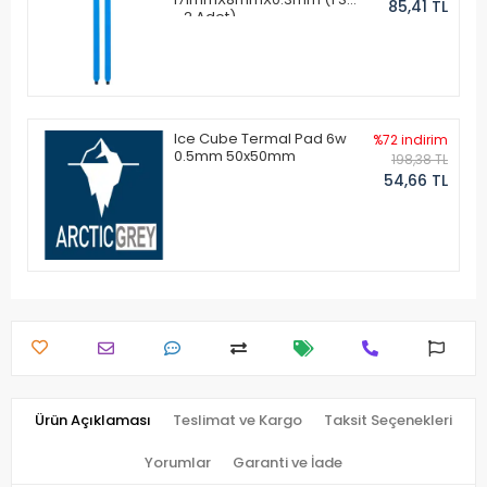
85,41 TL
- 2 Adet)
Ice Cube Termal Pad 6w
%72 indirim
0.5mm 50x50mm
198,38 TL
54,66 TL
Ürün Açıklaması
Teslimat ve Kargo
Taksit Seçenekleri
Yorumlar
Garanti ve İade