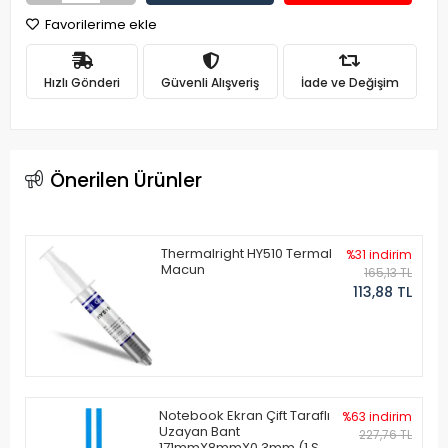
Favorilerime ekle
Hızlı Gönderi
Güvenli Alışveriş
İade ve Değişim
Önerilen Ürünler
Thermalright HY510 Termal
%31 indirim
Macun
165,13 TL
113,88 TL
Notebook Ekran Çift Taraflı
%63 indirim
Uzayan Bant
227,76 TL
171mmX8mmX0.3mm (1 Set