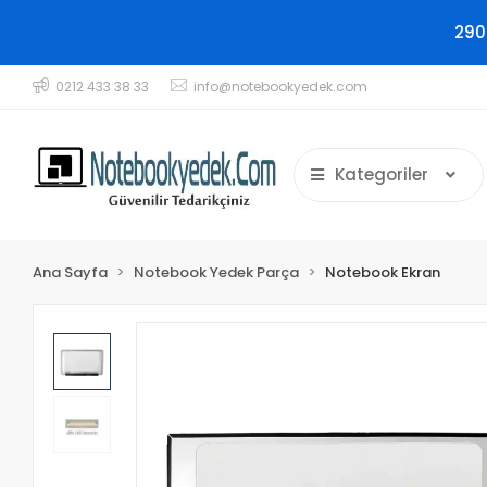
290
0212 433 38 33
info@notebookyedek.com
Kategoriler
Ana Sayfa
Notebook Yedek Parça
Notebook Ekran