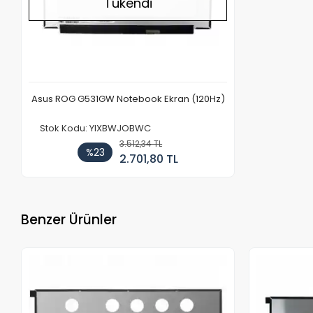
Tükendi
Asus ROG G531GW Notebook Ekran (120Hz)
Stok Kodu: YIXBWJOBWC
3.512,34 TL
%23
2.701,80 TL
Benzer Ürünler
Stokta Yok