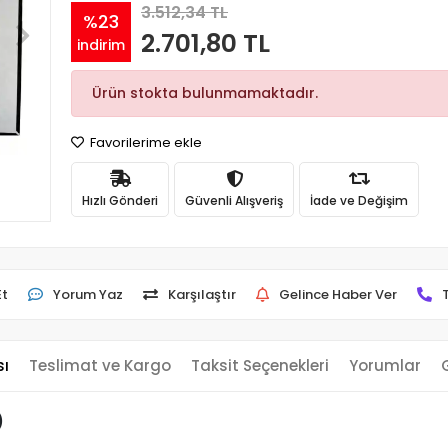
3.512,34 TL
%23
2.701,80 TL
indirim
Ürün stokta bulunmamaktadır.
Favorilerime ekle
Hızlı Gönderi
Güvenli Alışveriş
İade ve Değişim
Et
Yorum Yaz
Karşılaştır
Gelince Haber Ver
sı
Teslimat ve Kargo
Taksit Seçenekleri
Yorumlar
)