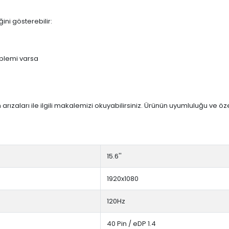
ini gösterebilir:
blemi varsa
arızaları ile ilgili makalemizi okuyabilirsiniz. Ürünün uyumluluğu ve ö
15.6''
1920x1080
120Hz
40 Pin / eDP 1.4