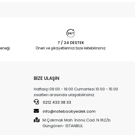
7 / 24 DESTEK
eneği
Öneri ve şikayetlerinizi bize iletebilirsiniz.
BİZE ULAŞIN
Haftaiçi 09:00 - 19:00 Cumartesi 10:00 - 15:00
saatleri arasında ulaşabilirsiniz.
0212 433 38 33
info@notebookyedek.com
M.Çakmak Mah. İnönü Cad. N.162/b
Güngören- İSTANBUL