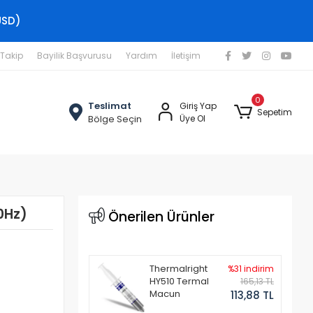
USD)
 Takip
Bayilik Başvurusu
Yardım
İletişim
0
Teslimat
Giriş Yap
Sepetim
Bölge Seçin
Üye Ol
0Hz)
Önerilen Ürünler
Thermalright
%31 indirim
HY510 Termal
165,13 TL
Macun
113,88 TL