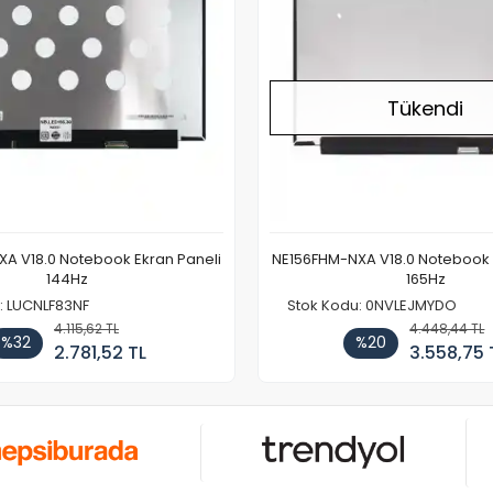
Tükendi
A V18.0 Notebook Ekran Paneli
NE156FHM-NXA V18.0 Notebook 
144Hz
165Hz
: LUCNLF83NF
Stok Kodu: 0NVLEJMYDO
4.115,62 TL
4.448,44 TL
%32
%20
2.781,52 TL
3.558,75 