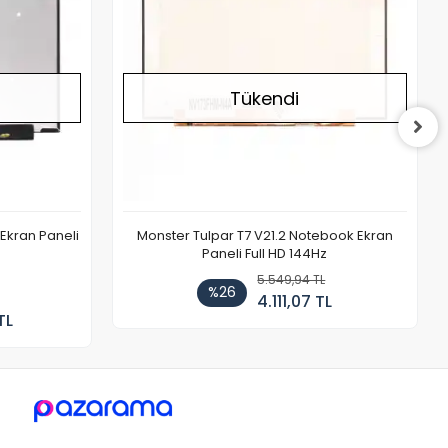
Tükendi
Ekran Paneli
Monster Tulpar T7 V21.2 Notebook Ekran
Paneli Full HD 144Hz
5.549,94 TL
%26
4.111,07 TL
TL