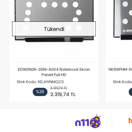
Tükendi
KD160N06-30NI-A004 Notebook Ekran
NE156FHM-NX
Paneli Full HD
Stok Kodu: 6DJHYNMQCS
Stok Kodu
3.131,70 TL
%26
2.319,74 TL