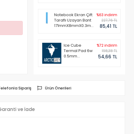
Notebook Ekran Çift
%63 indirim
Taraflı Uzayan Bant
227,76 TL
171mmX8mmX0.3mm
85,41 TL
(1 Set - 2 Adet)
Ice Cube
%72 indirim
Termal Pad 6w
198,38 TL
0.5mm
54,66 TL
50x50mm
Telefonla Sipariş
Ürün Önerileri
Garanti ve İade