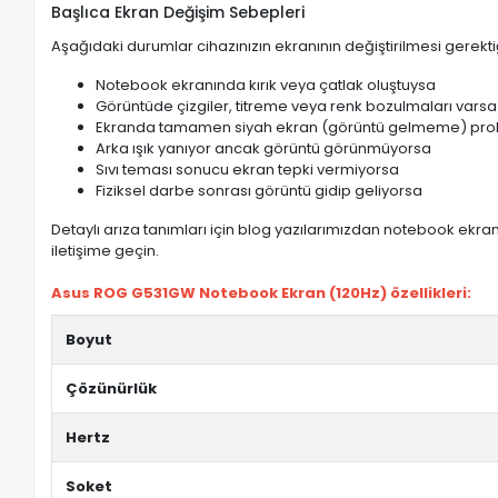
Başlıca Ekran Değişim Sebepleri
Aşağıdaki durumlar cihazınızın ekranının değiştirilmesi gerektiğ
Notebook ekranında kırık veya çatlak oluştuysa
Görüntüde çizgiler, titreme veya renk bozulmaları varsa
Ekranda tamamen siyah ekran (görüntü gelmeme) pro
Arka ışık yanıyor ancak görüntü görünmüyorsa
Sıvı teması sonucu ekran tepki vermiyorsa
Fiziksel darbe sonrası görüntü gidip geliyorsa
Detaylı arıza tanımları için blog yazılarımızdan notebook ekran 
iletişime geçin.
Asus ROG G531GW Notebook Ekran (120Hz) özellikleri:
Boyut
Çözünürlük
Hertz
Soket