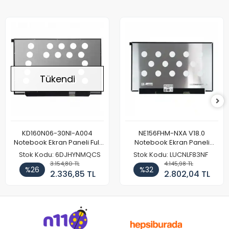
Tükendi
KD160N06-30NI-A004
NE156FHM-NXA V18.0
Notebook Ekran Paneli Full
Notebook Ekran Paneli
HD
144Hz
Stok Kodu: 6DJHYNMQCS
Stok Kodu: LUCNLF83NF
3.154,80 TL
4.145,98 TL
%26
%32
2.336,85 TL
2.802,04 TL