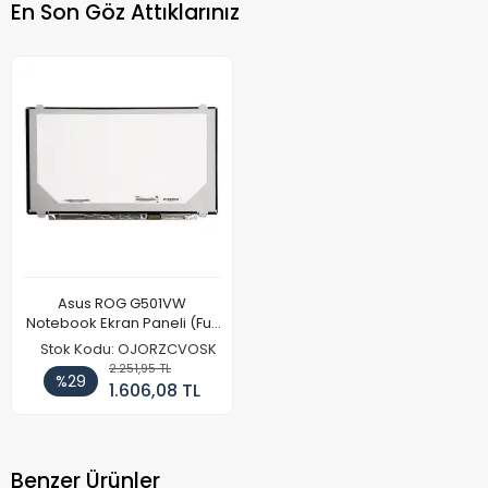
En Son Göz Attıklarınız
Asus ROG G501VW
Notebook Ekran Paneli (Full
HD)
Stok Kodu: OJORZCVOSK
2.251,95 TL
%29
1.606,08 TL
Benzer Ürünler