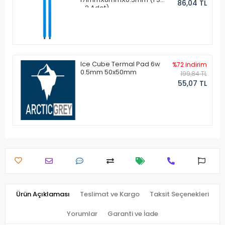
86,04 TL
- 2 Adet)
Ice Cube Termal Pad 6w
%72 indirim
0.5mm 50x50mm
199,84 TL
55,07 TL
Ürün Açıklaması
Teslimat ve Kargo
Taksit Seçenekleri
Yorumlar
Garanti ve İade