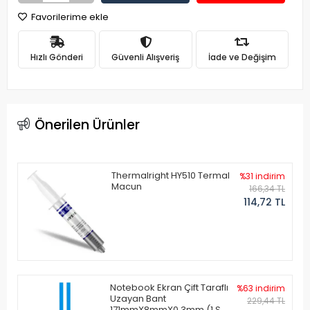
Favorilerime ekle
Hızlı Gönderi
Güvenli Alışveriş
İade ve Değişim
Önerilen Ürünler
Thermalright HY510 Termal
%31 indirim
Macun
166,34 TL
114,72 TL
Notebook Ekran Çift Taraflı
%63 indirim
Uzayan Bant
229,44 TL
171mmX8mmX0.3mm (1 Set