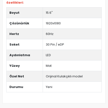
özellikleri:
Boyut
15.6''
Çözünürlük
1920x1080
Hertz
60Hz
Soket
30 Pin / eDP
Aydınlatma
LED
Yüzey
Mat
Özel Not
Orijinal Kulakçıklı model
Durumu
Yeni