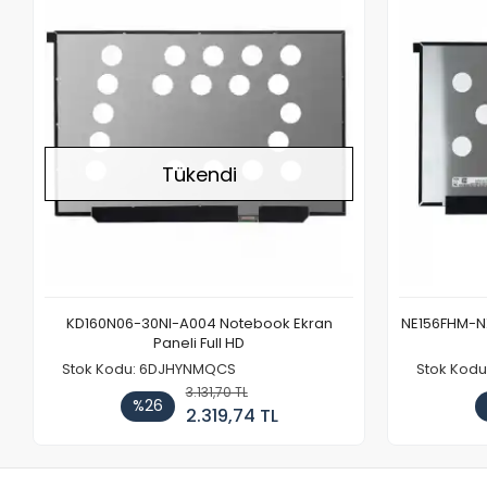
Stokta Yok
Tükendi
KD160N06-30NI-A004 Notebook Ekran
NE156FHM-NX
Paneli Full HD
Stok Kodu: 6DJHYNMQCS
Stok Kodu
3.131,70 TL
%26
2.319,74 TL