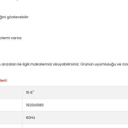
ini gösterebilir:
blemi varsa
arızaları ile ilgili makalemizi okuyabilirsiniz. Ürünün uyumluluğu ve ö
eri:
15.6''
1920x1080
60Hz