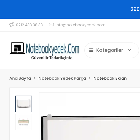
290
0212 433 38 33
info@notebookyedek.com
Kategoriler
Ana Sayfa
Notebook Yedek Parça
Notebook Ekran