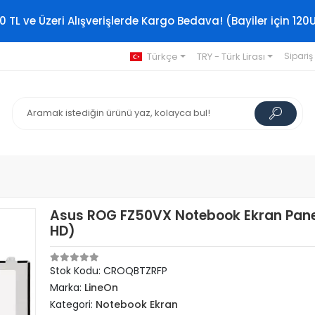
0 TL ve Üzeri Alışverişlerde Kargo Bedava! (Bayiler için 120
Türkçe
TRY - Türk Lirası
Sipariş
Asus ROG FZ50VX Notebook Ekran Panel
HD)
Stok Kodu: CROQBTZRFP
Marka:
LineOn
Kategori:
Notebook Ekran