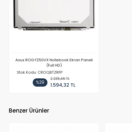
Asus ROG FZ50VX Notebook Ekran Paneli
(Full HD)
Stok Kodu: CROQBTZRFP
2.235,46 TL
%29
1.594,32 TL
Benzer Ürünler