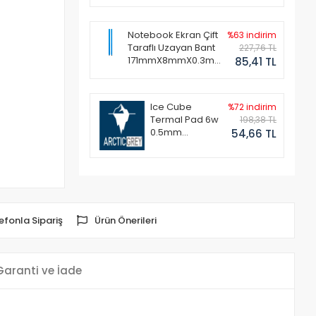
Notebook Ekran Çift
%63 indirim
Taraflı Uzayan Bant
227,76 TL
171mmX8mmX0.3mm
85,41 TL
(1 Set - 2 Adet)
Ice Cube
%72 indirim
Termal Pad 6w
198,38 TL
0.5mm
54,66 TL
50x50mm
efonla Sipariş
Ürün Önerileri
Garanti ve İade