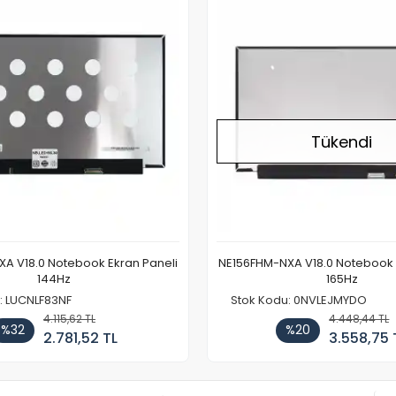
Tükendi
A V18.0 Notebook Ekran Paneli
NE156FHM-NXA V18.0 Notebook 
144Hz
165Hz
: LUCNLF83NF
Stok Kodu: 0NVLEJMYDO
4.115,62 TL
4.448,44 TL
%32
%20
2.781,52 TL
3.558,75 