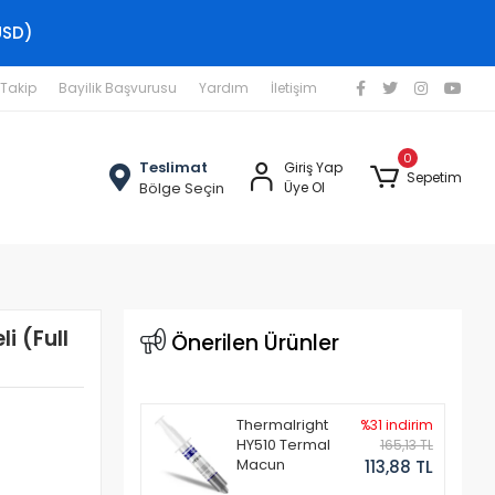
USD)
 Takip
Bayilik Başvurusu
Yardım
İletişim
0
Teslimat
Giriş Yap
Sepetim
Bölge Seçin
Üye Ol
i (Full
Önerilen Ürünler
Thermalright
%31 indirim
HY510 Termal
165,13 TL
Macun
113,88 TL