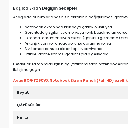
Başlıca Ekran Değişim Sebepleri
Aşağıdaki durumlar cihazınızın ekranının değiştirilmesi gerektiğ
Notebook ekranında kırık veya çatlak oluştuysa
Görüntüde çizgiler, titreme veya renk bozulmaları varsa
Ekranda tamamen siyah ekran (görüntü gelmeme) pro
Arka ışık yanıyor ancak görüntü görünmüyorsa
Sıvı teması sonucu ekran tepki vermiyorsa
Fiziksel darbe sonrası görüntü gidip geliyorsa
Detaylı arıza tanımları için blog yazılarımızdan notebook ekran 
iletişime geçin.
Asus ROG FZ50VX Notebook Ekran Paneli (Full HD) özellikl
Boyut
Çözünürlük
Hertz