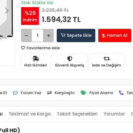
Stok: Stokta Var
2.235,46 TL
%29
1.594,32 TL
indirim
Sepete Ekle
Hemen Al
Favorilerime ekle
Hızlı Gönderi
Güvenli Alışveriş
İade ve Değişim
e Et
Yorum Yaz
Karşılaştır
Fiyat Alarmı
Tel
sı
Teslimat ve Kargo
Taksit Seçenekleri
Yorumlar
ull HD)