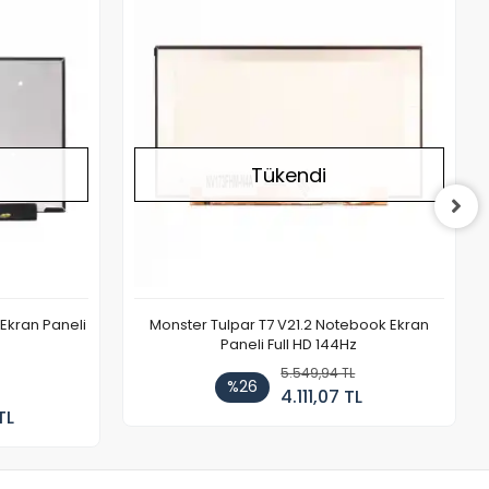
Stokta Yok
Stokta Yok
Tükendi
Ekran Paneli
Monster Tulpar T7 V21.2 Notebook Ekran
Paneli Full HD 144Hz
5.549,94 TL
%26
4.111,07 TL
TL