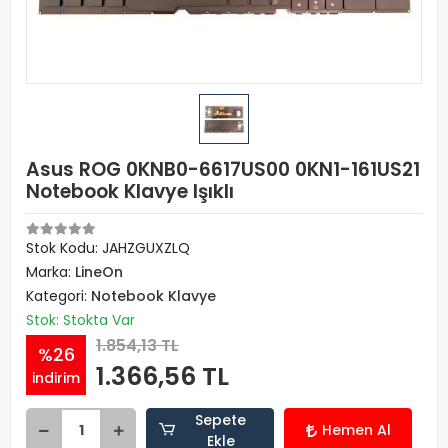
Asus ROG 0KNB0-6617US00 0KN1-161US21
Notebook Klavye Işıklı
Stok Kodu: JAHZGUXZLQ
Marka:
LineOn
Kategori:
Notebook Klavye
Stok: Stokta Var
1.854,13 TL
%26
1.366,56 TL
indirim
Sepete
Hemen Al
Ekle