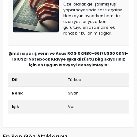
Özel olarak geliştirilmiş tuş
yapısı sayesinde sessiz çalışır.
Hem oyun oynarken hem de
uzun yazılar yazarken
gürültüyü en aza indirerek
rahat bir kullanım sağlar.
Şimdi sipariş verin ve Asus ROG 0KNB0-6617US00 0KN1-
161US21 Notebook Klavye Işıklı dizüstü bilgisayarınız
için en uygun klavyeyi deneyimleyin!
Dil
Türkçe
Renk
Siyah
Işık
Var
En Son Göz Attıklarınız