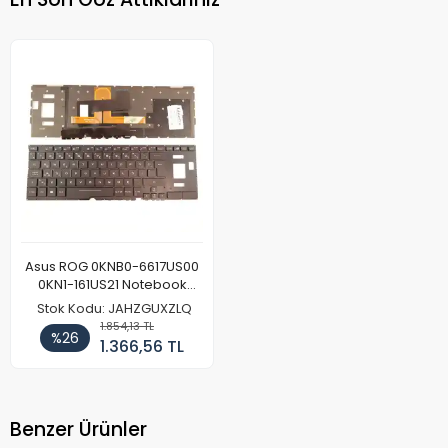
Asus ROG 0KNB0-6617US00
0KN1-161US21 Notebook
Klavye Işıklı
Stok Kodu: JAHZGUXZLQ
1.854,13 TL
%26
1.366,56 TL
Benzer Ürünler