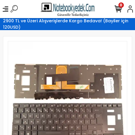
0
2900 TL ve Üzeri Alışverişlerde Kargo Bedava! (Bayiler için
120USD)