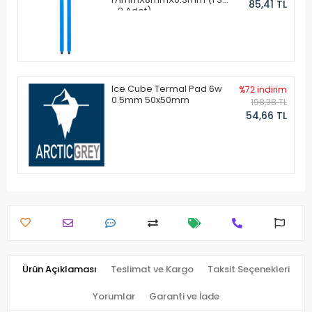
85,41 TL
- 2 Adet)
Ice Cube Termal Pad 6w
%72 indirim
0.5mm 50x50mm
198,38 TL
54,66 TL
Ürün Açıklaması
Teslimat ve Kargo
Taksit Seçenekleri
Yorumlar
Garanti ve İade