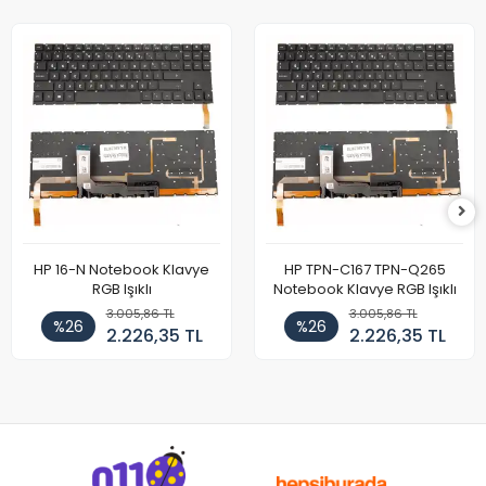
HP 16-N Notebook Klavye
HP TPN-C167 TPN-Q265
RGB Işıklı
Notebook Klavye RGB Işıklı
3.005,86 TL
3.005,86 TL
%26
%26
2.226,35 TL
2.226,35 TL