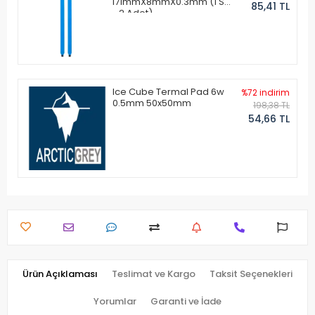
171mmX8mmX0.3mm (1 Set
85,41 TL
- 2 Adet)
Ice Cube Termal Pad 6w
%72 indirim
0.5mm 50x50mm
198,38 TL
54,66 TL
Ürün Açıklaması
Teslimat ve Kargo
Taksit Seçenekleri
Yorumlar
Garanti ve İade