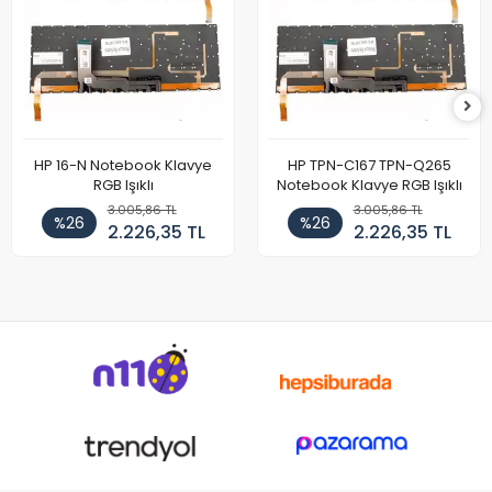
HP 16-N Notebook Klavye
HP TPN-C167 TPN-Q265
RGB Işıklı
Notebook Klavye RGB Işıklı
3.005,86 TL
3.005,86 TL
%26
%26
2.226,35 TL
2.226,35 TL