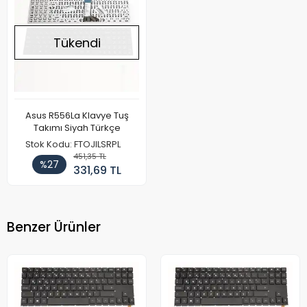
Tükendi
Asus R556La Klavye Tuş
Takımı Siyah Türkçe
Stok Kodu: FTOJILSRPL
451,35 TL
%27
331,69 TL
Benzer Ürünler