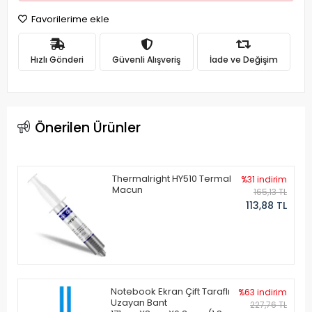
Favorilerime ekle
Hızlı Gönderi
Güvenli Alışveriş
İade ve Değişim
Önerilen Ürünler
Thermalright HY510 Termal
%31 indirim
Macun
165,13 TL
113,88 TL
Notebook Ekran Çift Taraflı
%63 indirim
Uzayan Bant
227,76 TL