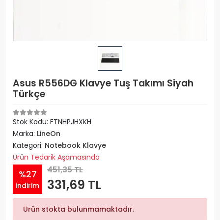
Asus R556DG Klavye Tuş Takımı Siyah
Türkçe
Stok Kodu: FTNHPJHXKH
Marka:
LineOn
Kategori:
Notebook Klavye
Ürün Tedarik Aşamasında
451,35 TL
%27
331,69 TL
indirim
Ürün stokta bulunmamaktadır.