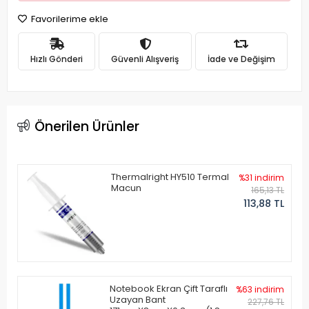
Favorilerime ekle
Hızlı Gönderi
Güvenli Alışveriş
İade ve Değişim
Önerilen Ürünler
Thermalright HY510 Termal
%31 indirim
Macun
165,13 TL
113,88 TL
Notebook Ekran Çift Taraflı
%63 indirim
Uzayan Bant
227,76 TL