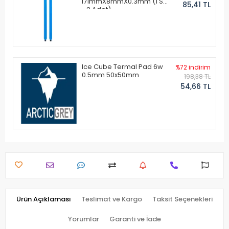
171mmX8mmX0.3mm (1 Set
85,41 TL
- 2 Adet)
Ice Cube Termal Pad 6w
%72 indirim
0.5mm 50x50mm
198,38 TL
54,66 TL
Ürün Açıklaması
Teslimat ve Kargo
Taksit Seçenekleri
Yorumlar
Garanti ve İade