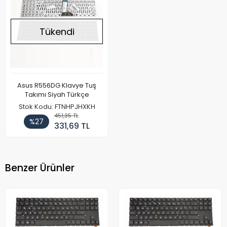
Tükendi
Asus R556DG Klavye Tuş
Takımı Siyah Türkçe
Stok Kodu: FTNHPJHXKH
451,35 TL
%27
331,69 TL
Benzer Ürünler