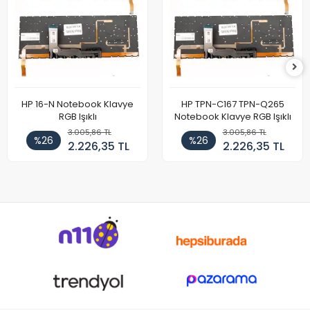
HP 16-N Notebook Klavye
HP TPN-C167 TPN-Q265
RGB Işıklı
Notebook Klavye RGB Işıklı
3.005,86 TL
3.005,86 TL
%26
%26
2.226,35 TL
2.226,35 TL