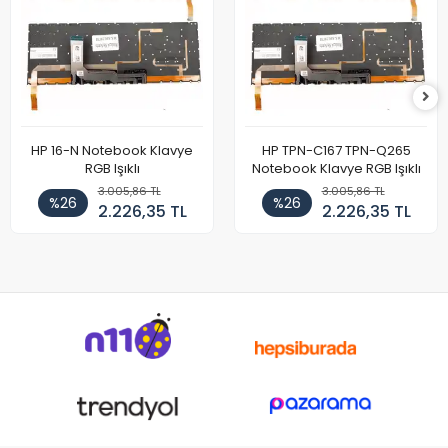
HP 16-N Notebook Klavye
HP TPN-C167 TPN-Q265
RGB Işıklı
Notebook Klavye RGB Işıklı
3.005,86 TL
3.005,86 TL
%26
%26
2.226,35 TL
2.226,35 TL