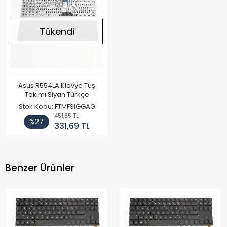
Tükendi
Asus R554LA Klavye Tuş
Takımı Siyah Türkçe
Stok Kodu: FTMFSIGGAG
451,35 TL
%27
331,69 TL
Benzer Ürünler