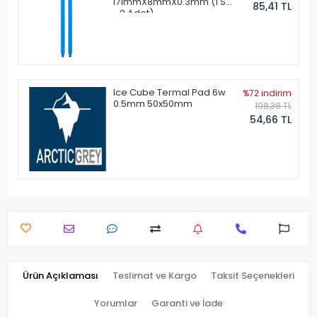
171mmX8mmX0.3mm (1 Set
85,41 TL
- 2 Adet)
Ice Cube Termal Pad 6w
%72 indirim
0.5mm 50x50mm
198,38 TL
54,66 TL
Ürün Açıklaması
Teslimat ve Kargo
Taksit Seçenekleri
Yorumlar
Garanti ve İade