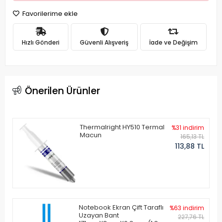
Favorilerime ekle
Hızlı Gönderi
Güvenli Alışveriş
İade ve Değişim
Önerilen Ürünler
Thermalright HY510 Termal
%31 indirim
Macun
165,13 TL
113,88 TL
Notebook Ekran Çift Taraflı
%63 indirim
Uzayan Bant
227,76 TL