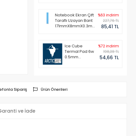
Notebook Ekran Çift
%63 indirim
Taraflı Uzayan Bant
227,76 TL
171mmX8mmX0.3mm
85,41 TL
(1 Set - 2 Adet)
Ice Cube
%72 indirim
Termal Pad 6w
198,38 TL
0.5mm
54,66 TL
50x50mm
efonla Sipariş
Ürün Önerileri
Garanti ve İade