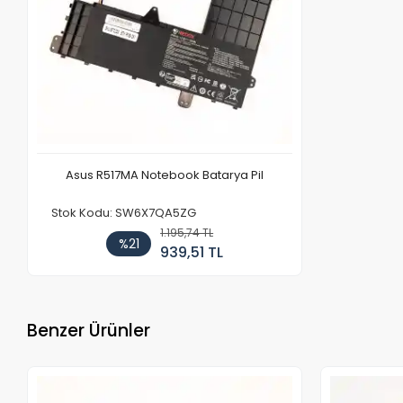
Asus R517MA Notebook Batarya Pil
Stok Kodu: SW6X7QA5ZG
1.195,74 TL
%21
939,51 TL
Benzer Ürünler