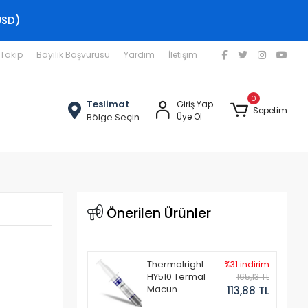
USD)
 Takip
Bayilik Başvurusu
Yardım
İletişim
0
Teslimat
Giriş Yap
Sepetim
Bölge Seçin
Üye Ol
Önerilen Ürünler
Thermalright
%31 indirim
HY510 Termal
165,13 TL
Macun
113,88 TL