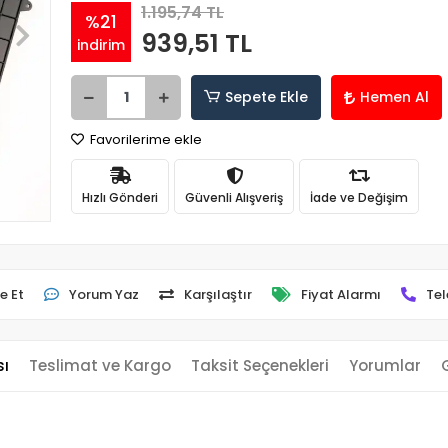
1.195,74 TL
%21
939,51 TL
indirim
Sepete Ekle
Hemen Al
Favorilerime ekle
Hızlı Gönderi
Güvenli Alışveriş
İade ve Değişim
e Et
Yorum Yaz
Karşılaştır
Fiyat Alarmı
Tel
sı
Teslimat ve Kargo
Taksit Seçenekleri
Yorumlar