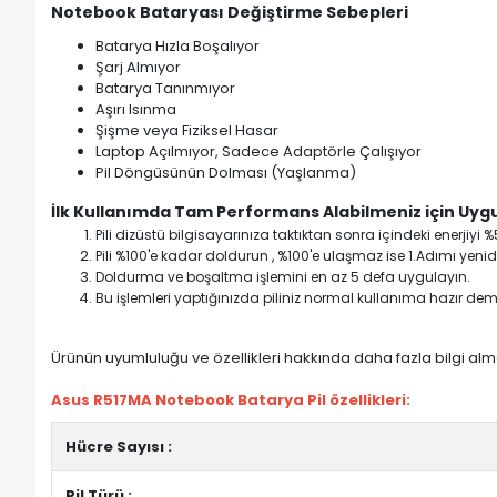
Notebook Bataryası Değiştirme Sebepleri
Batarya Hızla Boşalıyor
Şarj Almıyor
Batarya Tanınmıyor
Aşırı Isınma
Şişme veya Fiziksel Hasar
Laptop Açılmıyor, Sadece Adaptörle Çalışıyor
Pil Döngüsünün Dolması (Yaşlanma)
İlk Kullanımda Tam Performans Alabilmeniz için Uygu
Pili dizüstü bilgisayarınıza taktıktan sonra içindeki enerji
Pili %100'e kadar doldurun , %100'e ulaşmaz ise 1.Adımı yenide
Doldurma ve boşaltma işlemini en az 5 defa uygulayın.
Bu işlemleri yaptığınızda piliniz normal kullanıma hazır deme
Ürünün uyumluluğu ve özellikleri hakkında daha fazla bilgi almak
Asus R517MA Notebook Batarya Pil özellikleri:
Hücre Sayısı :
Pil Türü :