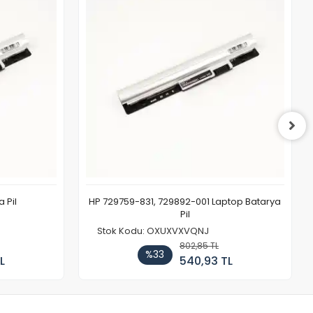
 Pil
HP 729759-831, 729892-001 Laptop Batarya
Pil
Stok Kodu: OXUXVXVQNJ
802,85 TL
%33
L
540,93 TL