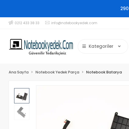
290
0212 433 38 33
info@notebookyedek.com
Kategoriler
Ana Sayfa
Notebook Yedek Parça
Notebook Batarya