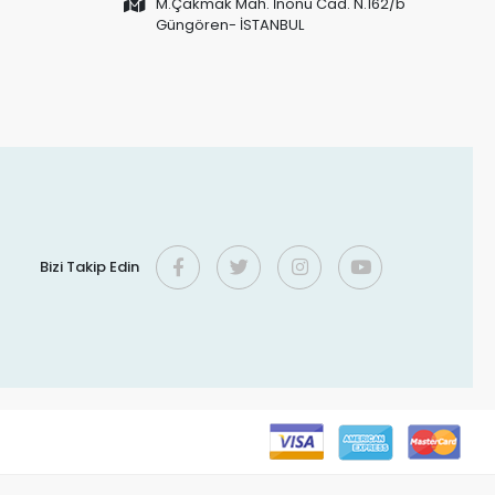
M.Çakmak Mah. İnönü Cad. N.162/b
Güngören- İSTANBUL
Bizi Takip Edin