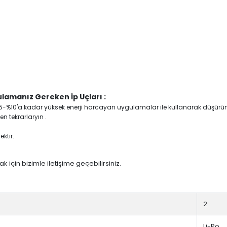
lamanız Gereken İp Uçları :
yi %5-%10'a kadar yüksek enerji harcayan uygulamalar ile kullanarak düşürü
n tekrarlaryın .
ktir.
 için bizimle iletişime geçebilirsiniz.
2
Li-Po