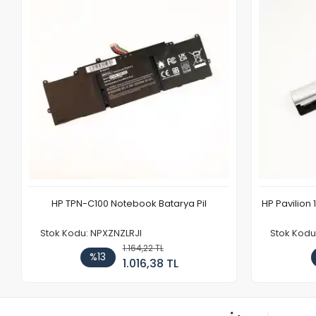
HP TPN-C100 Notebook Batarya Pil
HP Pavilion 
Stok Kodu: NPXZNZLRJI
Stok Kod
1.164,22 TL
%13
1.016,38 TL