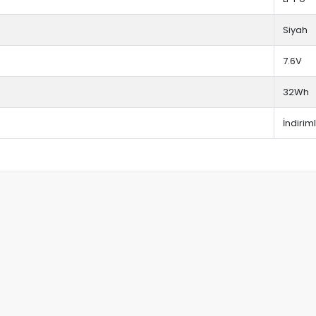
Siyah
7.6V
32Wh
İndiriml