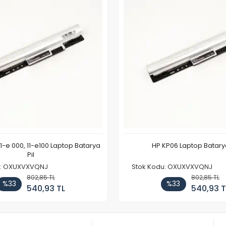
11-e 000, 11-e100 Laptop Batarya
HP KP06 Laptop Batarya
Pil
u: OXUXVXVQNJ
Stok Kodu: OXUXVXVQNJ
802,85 TL
802,85 TL
%33
%33
540,93 TL
540,93 T