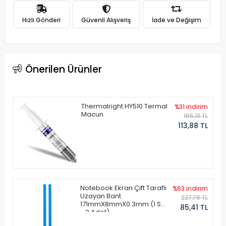
Hızlı Gönderi
Güvenli Alışveriş
İade ve Değişim
Önerilen Ürünler
Thermalright HY510 Termal
%31 indirim
Macun
165,13 TL
113,88 TL
Notebook Ekran Çift Taraflı
%63 indirim
Uzayan Bant
227,76 TL
171mmX8mmX0.3mm (1 Set
85,41 TL
- 2 Adet)