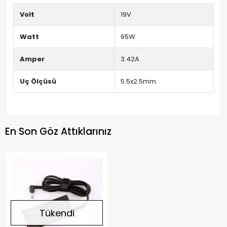
Volt
19V
Watt
65W
Amper
3.42A
Uç Ölçüsü
5.5x2.5mm
En Son Göz Attıklarınız
Tükendi