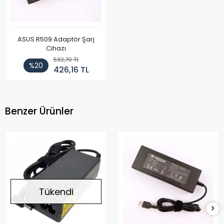
ASUS R509 Adaptör Şarj
Cihazı
532,70 TL
%20
426,16 TL
Benzer Ürünler
Tükendi