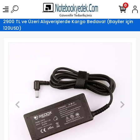
0
2900 TL ve Üzeri Alışverişlerde Kargo Bedava! (Bayiler için
120USD)