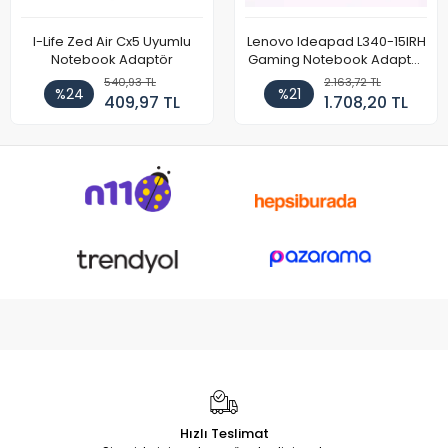
I-Life Zed Air Cx5 Uyumlu
Lenovo Ideapad L340-15IRH
Notebook Adaptör
Gaming Notebook Adaptör
Cihazı Şarj Aleti (150W)
540,93 TL
2.163,72 TL
%24
%21
409,97 TL
1.708,20 TL
Hızlı Teslimat