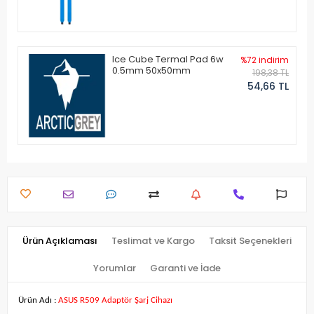
Ice Cube Termal Pad 6w
%72 indirim
0.5mm 50x50mm
198,38 TL
54,66 TL
Ürün Açıklaması
Teslimat ve Kargo
Taksit Seçenekleri
Yorumlar
Garanti ve İade
Ürün Adı :
ASUS R509 Adaptör Şarj Cihazı