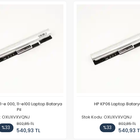
11-e 000, 11-e100 Laptop Batarya
HP KP06 Laptop Batarya
Pil
u: OXUXVXVQNJ
Stok Kodu: OXUXVXVQNJ
802,85 TL
802,85 TL
%33
%33
540,93 TL
540,93 T