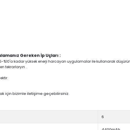
lamanız Gereken İp Uçları :
yi %5-%10'a kadar yüksek enerji harcayan uygulamalar ile kullanarak düşürü
n tekrarlaryın .
ktir.
 için bizimle iletişime geçebilirsiniz.
6
4400mAh