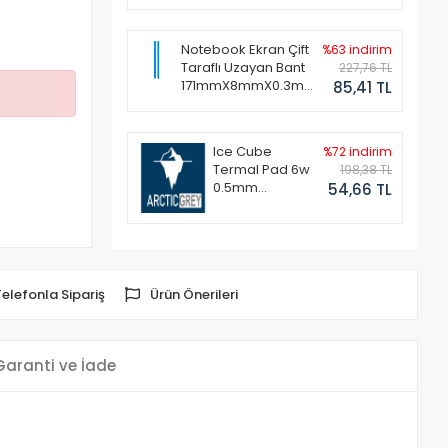
Notebook Ekran Çift
%63 indirim
Taraflı Uzayan Bant
227,76 TL
171mmX8mmX0.3mm
85,41 TL
(1 Set - 2 Adet)
Ice Cube
%72 indirim
Termal Pad 6w
198,38 TL
0.5mm
54,66 TL
50x50mm
Telefonla Sipariş
Ürün Önerileri
Garanti ve İade