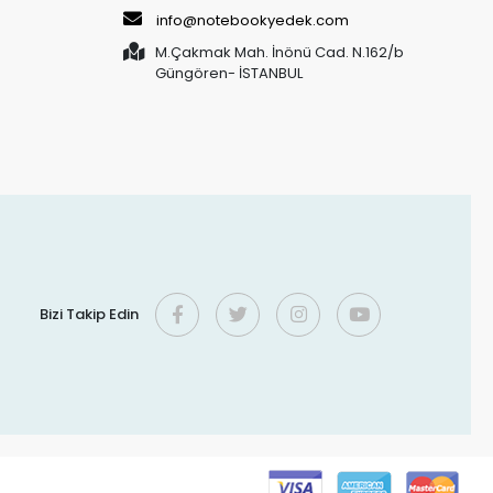
info@notebookyedek.com
M.Çakmak Mah. İnönü Cad. N.162/b
Güngören- İSTANBUL
Bizi Takip Edin