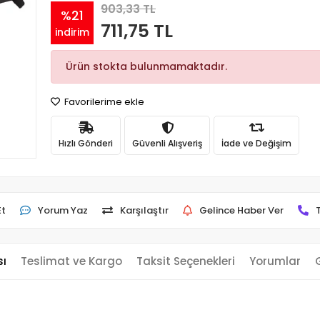
903,33 TL
%21
711,75 TL
indirim
Ürün stokta bulunmamaktadır.
Favorilerime ekle
Hızlı Gönderi
Güvenli Alışveriş
İade ve Değişim
Et
Yorum Yaz
Karşılaştır
Gelince Haber Ver
sı
Teslimat ve Kargo
Taksit Seçenekleri
Yorumlar