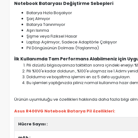
Notebook Bataryası Değiştirme Sebepleri
Batarya Hızla Boşalıyor
Şarj Almıyor
Batarya Tanınmıyor
Aşırı Isınma
Şişme veya Fiziksel Hasar
Laptop Açılmıyor, Sadece Adaptörle Çalışıyor
Pil Döngüsünün Dolması (Yaşlanma)
İlk Kullanımda Tam Performans Alabilmeniz için Uygu
Pili dizüstü bilgisayarınıza taktıktan sonra içindeki enerji
Pili %100'e kadar doldurun , %100'e ulaşmaz ise 1.Adımı yenide
Doldurma ve boşaltma işlemini en az 5 defa uygulayın.
Bu işlemleri yaptığınızda piliniz normal kullanıma hazır deme
Ürünün uyumluluğu ve özellikleri hakkında daha fazla bilgi almak
Asus R400VG Notebook Batarya Pil özellikleri:
Hücre Sayısı :
mAh :