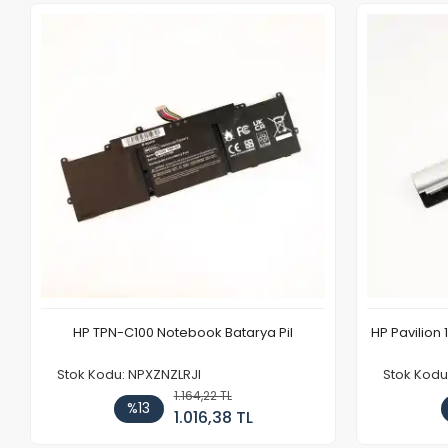
HP TPN-C100 Notebook Batarya Pil
HP Pavilion 
Stok Kodu: NPXZNZLRJI
Stok Kod
1.164,22 TL
%13
1.016,38 TL