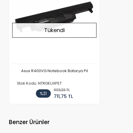
Tükendi
Asus R400VG Notebook Batarya Pil
Stok Kodu: NTRGEUXPET
903,33 TL
%21
711,75 TL
Benzer Ürünler