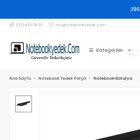
290
0212 433 38 33
info@notebookyedek.com
Kategoriler
Ana Sayfa
Notebook Yedek Parça
Notebook Batarya