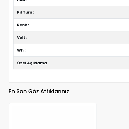
Pil Türü :
Renk :
Volt :
Wh :
Özel Açıklama
En Son Göz Attıklarınız
Stokta Yok