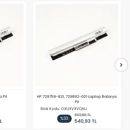
 Pil
HP 729759-831, 729892-001 Laptop Batarya
Pil
Stok Kodu: OXUXVXVQNJ
802,85 TL
%33
L
540,93 TL