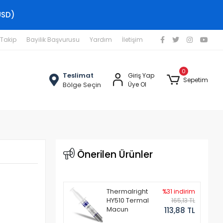
USD)
 Takip
Bayilik Başvurusu
Yardım
İletişim
0
Teslimat
Giriş Yap
Sepetim
Bölge Seçin
Üye Ol
Önerilen Ürünler
Thermalright
%31 indirim
HY510 Termal
165,13 TL
Macun
113,88 TL