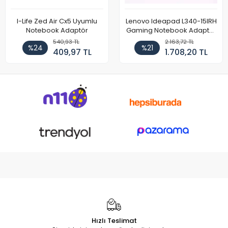
I-Life Zed Air Cx5 Uyumlu
Lenovo Ideapad L340-15IRH
Notebook Adaptör
Gaming Notebook Adaptör
Cihazı Şarj Aleti (150W)
540,93 TL
2.163,72 TL
%24
%21
409,97 TL
1.708,20 TL
Hızlı Teslimat