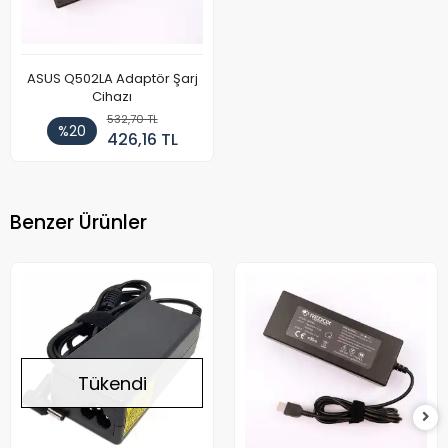
ASUS Q502LA Adaptör Şarj
Cihazı
532,70 TL
%20
426,16 TL
Benzer Ürünler
Tükendi