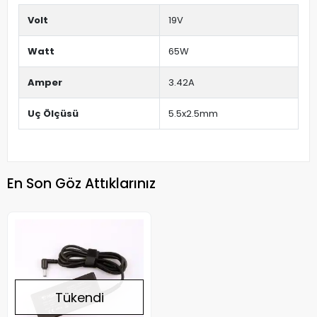
Volt
19V
Watt
65W
Amper
3.42A
Uç Ölçüsü
5.5x2.5mm
En Son Göz Attıklarınız
Tükendi