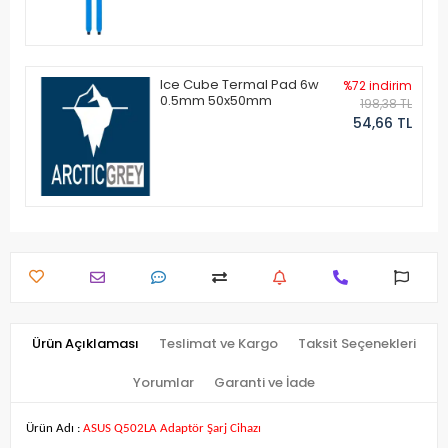
Ice Cube Termal Pad 6w
%72 indirim
0.5mm 50x50mm
198,38 TL
54,66 TL
Ürün Açıklaması
Teslimat ve Kargo
Taksit Seçenekleri
Yorumlar
Garanti ve İade
Ürün Adı :
ASUS Q502LA Adaptör Şarj Cihazı