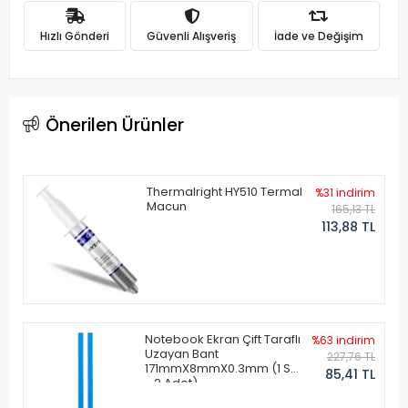
Hızlı Gönderi
Güvenli Alışveriş
İade ve Değişim
Önerilen Ürünler
Thermalright HY510 Termal
%31 indirim
Macun
165,13 TL
113,88 TL
Notebook Ekran Çift Taraflı
%63 indirim
Uzayan Bant
227,76 TL
171mmX8mmX0.3mm (1 Set
85,41 TL
- 2 Adet)