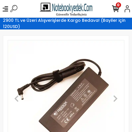
0
2900 TL ve Üzeri Alışverişlerde Kargo Bedava! (Bayiler için
120USD)