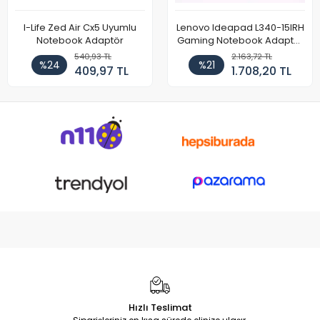
I-Life Zed Air Cx5 Uyumlu
Lenovo Ideapad L340-15IRH
Notebook Adaptör
Gaming Notebook Adaptör
Cihazı Şarj Aleti (150W)
540,93 TL
2.163,72 TL
%24
%21
409,97 TL
1.708,20 TL
Hızlı Teslimat