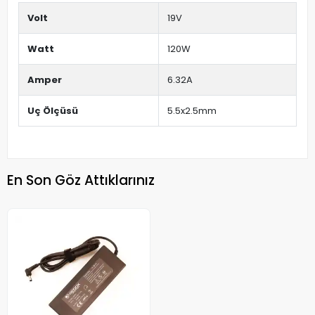
Volt
19V
Watt
120W
Amper
6.32A
Uç Ölçüsü
5.5x2.5mm
En Son Göz Attıklarınız