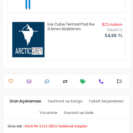
Ice Cube Termal Pad 6w
%72 indirim
0.5mm 50x50mm
198,38 TL
54,66 TL
Ürün Açıklaması
Teslimat ve Kargo
Taksit Seçenekleri
Yorumlar
Garanti ve İade
Ürün Adı :
ASUS PA-1131-28U1 Notebook Adaptör