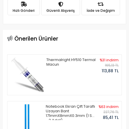
Hızlı Gönderi
Güvenli Alışveriş
İade ve Değişim
Önerilen Ürünler
Thermalright HY510 Termal
%31 indirim
Macun
165,13 TL
113,88 TL
Notebook Ekran Çift Taraflı
%63 indirim
Uzayan Bant
227,76 TL
171mmX8mmX0.3mm (1 Set
85,41 TL
- 2 Adet)