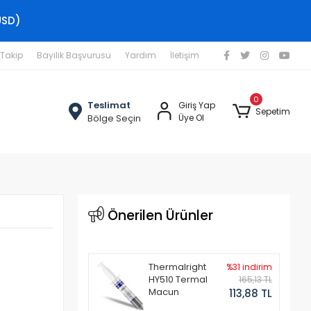
USD)
 Takip
Bayilik Başvurusu
Yardım
İletişim
0
Teslimat
Giriş Yap
Sepetim
Bölge Seçin
Üye Ol
Önerilen Ürünler
Thermalright
%31 indirim
HY510 Termal
165,13 TL
Macun
113,88 TL