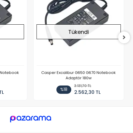
Tükendi
 Notebook
Casper Excalibur G650 G670 Notebook
Adaptör 180w
3.131,70 TL
%18
TL
2.562,30 TL