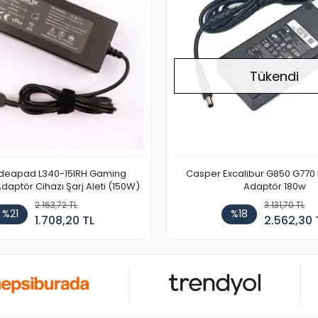
Tükendi
Ideapad L340-15IRH Gaming
Casper Excalibur G850 G770
aptör Cihazı Şarj Aleti (150W)
Adaptör 180w
2.163,72 TL
3.131,70 TL
%21
%18
1.708,20 TL
2.562,30 