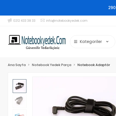
290
0212 433 38 33
info@notebookyedek.com
Kategoriler
Ana Sayfa
Notebook Yedek Parça
Notebook Adaptör