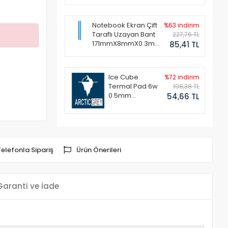
Notebook Ekran Çift
%63 indirim
Taraflı Uzayan Bant
227,76 TL
171mmX8mmX0.3mm
85,41 TL
(1 Set - 2 Adet)
Ice Cube
%72 indirim
Termal Pad 6w
198,38 TL
0.5mm
54,66 TL
50x50mm
Telefonla Sipariş
Ürün Önerileri
Garanti ve İade