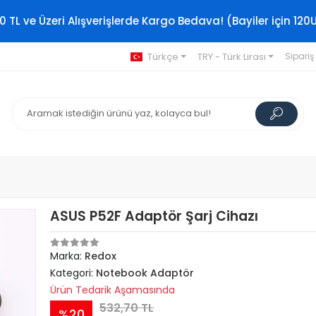
0 TL ve Üzeri Alışverişlerde Kargo Bedava! (Bayiler için 120
Türkçe
TRY - Türk Lirası
Sipariş
ASUS P52F Adaptör Şarj Cihazı
Marka:
Redox
Kategori:
Notebook Adaptör
Ürün Tedarik Aşamasında
532,70 TL
%20