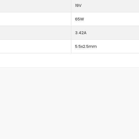
19V
65W
3.42A
5.5x2.5mm