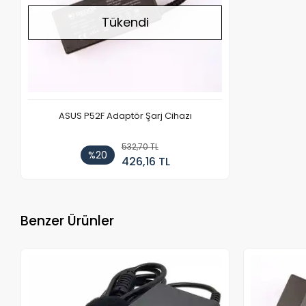
Tükendi
ASUS P52F Adaptör Şarj Cihazı
532,70 TL
%20
426,16 TL
Benzer Ürünler
Stokta Yok