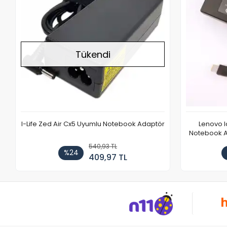
Tükendi
I-Life Zed Air Cx5 Uyumlu Notebook Adaptör
Lenovo 
Notebook Ad
540,93 TL
%24
409,97 TL