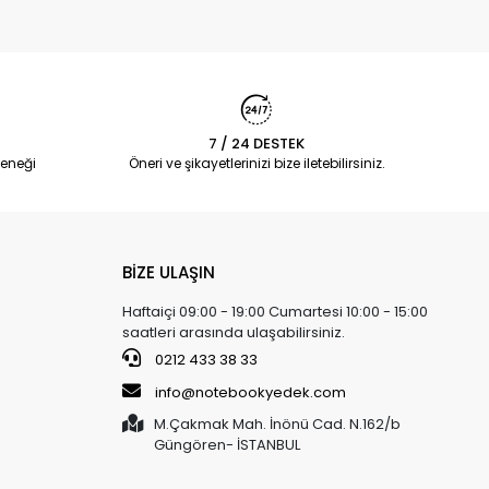
7 / 24 DESTEK
eneği
Öneri ve şikayetlerinizi bize iletebilirsiniz.
BİZE ULAŞIN
Haftaiçi 09:00 - 19:00 Cumartesi 10:00 - 15:00
saatleri arasında ulaşabilirsiniz.
0212 433 38 33
info@notebookyedek.com
M.Çakmak Mah. İnönü Cad. N.162/b
Güngören- İSTANBUL