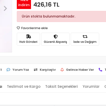
426,16 TL
indirim
Ürün stokta bulunmamaktadır.
Favorilerime ekle
Hızlı Gönderi
Güvenli Alışveriş
İade ve Değişim
Et
Yorum Yaz
Karşılaştır
Gelince Haber Ver
sı
Teslimat ve Kargo
Taksit Seçenekleri
Yorumlar