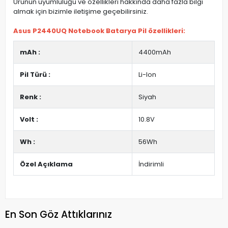
Ürünün uyumluluğu ve özellikleri hakkında daha fazla bilgi
almak için bizimle iletişime geçebilirsiniz.
Asus P2440UQ Notebook Batarya Pil özellikleri:
mAh :
4400mAh
Pil Türü :
Li-Ion
Renk :
Siyah
Volt :
10.8V
Wh :
56Wh
Özel Açıklama
İndirimli
En Son Göz Attıklarınız