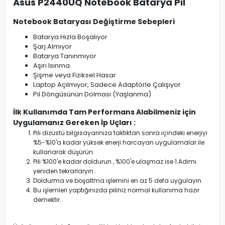
Asus P2440UQ Notebook Batarya Pil
Notebook Bataryası Değiştirme Sebepleri
Batarya Hızla Boşalıyor
Şarj Almıyor
Batarya Tanınmıyor
Aşırı Isınma
Şişme veya Fiziksel Hasar
Laptop Açılmıyor, Sadece Adaptörle Çalışıyor
Pil Döngüsünün Dolması (Yaşlanma)
İlk Kullanımda Tam Performans Alabilmeniz için
Uygulamanız Gereken İp Uçları :
Pili dizüstü bilgisayarınıza taktıktan sonra içindeki enerjiyi
%5-%10'a kadar yüksek enerji harcayan uygulamalar ile
kullanarak düşürün.
Pili %100'e kadar doldurun , %100'e ulaşmaz ise 1.Adımı
yeniden tekrarlaryın .
Doldurma ve boşaltma işlemini en az 5 defa uygulayın.
Bu işlemleri yaptığınızda piliniz normal kullanıma hazır
demektir.