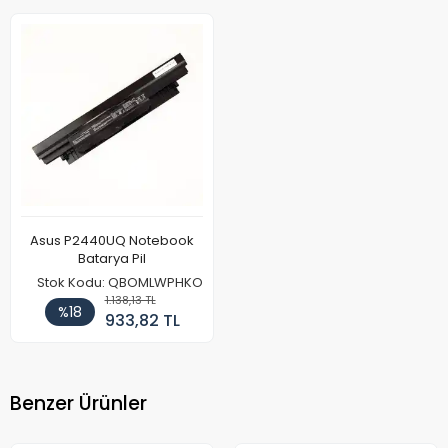
Asus P2440UQ Notebook
Batarya Pil
Stok Kodu: QBOMLWPHKO
1.138,13 TL
%18
933,82 TL
Benzer Ürünler