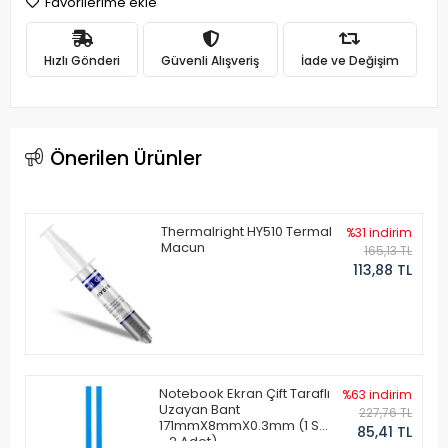
Favorilerime ekle
Hızlı Gönderi
Güvenli Alışveriş
İade ve Değişim
Önerilen Ürünler
Thermalright HY510 Termal
%31 indirim
Macun
165,13 TL
113,88 TL
Notebook Ekran Çift Taraflı
%63 indirim
Uzayan Bant
227,76 TL
171mmX8mmX0.3mm (1 Set
85,41 TL
- 2 Adet)