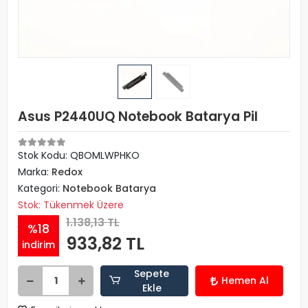
Asus P2440UQ Notebook Batarya Pil
Stok Kodu: QBOMLWPHKO
Marka:
Redox
Kategori:
Notebook Batarya
Stok: Tükenmek Üzere
1.138,13 TL
%18
933,82 TL
indirim
Sepete
Hemen Al
Ekle