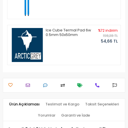
Ice Cube Termal Pad 6w
%72 indirim
0.5mm 50x50mm
198,38 TL
54,66 TL
Ürün Açıklaması
Teslimat ve Kargo
Taksit Seçenekleri
Yorumlar
Garanti ve İade