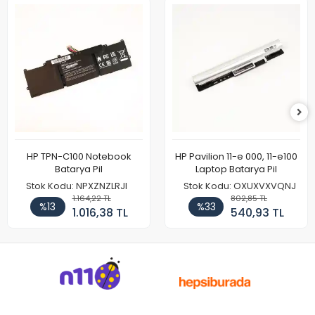
HP TPN-C100 Notebook
HP Pavilion 11-e 000, 11-e100
Batarya Pil
Laptop Batarya Pil
Stok Kodu: NPXZNZLRJI
Stok Kodu: OXUXVXVQNJ
1.164,22 TL
802,85 TL
%13
%33
1.016,38 TL
540,93 TL