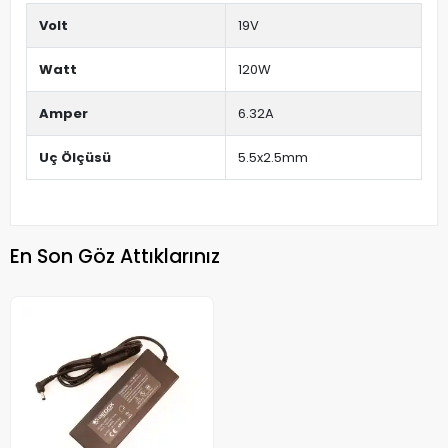
Volt
19V
Watt
120W
Amper
6.32A
Uç Ölçüsü
5.5x2.5mm
En Son Göz Attıklarınız