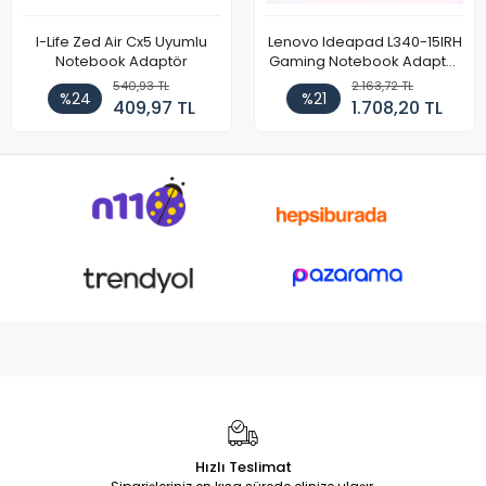
I-Life Zed Air Cx5 Uyumlu
Lenovo Ideapad L340-15IRH
Notebook Adaptör
Gaming Notebook Adaptör
Cihazı Şarj Aleti (150W)
540,93 TL
2.163,72 TL
%24
%21
409,97 TL
1.708,20 TL
Hızlı Teslimat