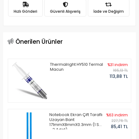
Hızlı Gönderi
Güvenli Alışveriş
İade ve Değişim
Önerilen Ürünler
Thermalright HY510 Termal
%31 indirim
Macun
165,13 TL
113,88 TL
Notebook Ekran Çift Taraflı
%63 indirim
Uzayan Bant
227,76 TL
171mmX8mmX0.3mm (1 Set
85,41 TL
- 2 Adet)