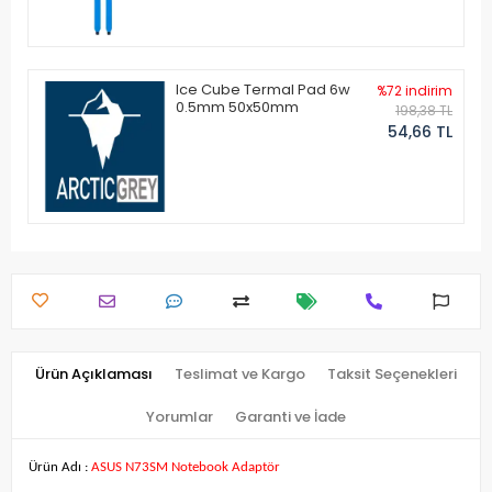
Ice Cube Termal Pad 6w
%72 indirim
0.5mm 50x50mm
198,38 TL
54,66 TL
Ürün Açıklaması
Teslimat ve Kargo
Taksit Seçenekleri
Yorumlar
Garanti ve İade
Ürün Adı :
ASUS N73SM Notebook Adaptör