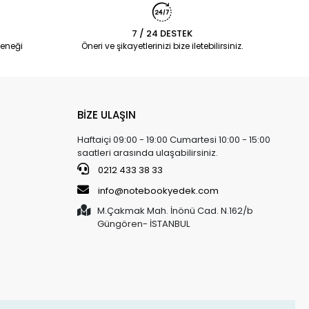
7 / 24 DESTEK
eneği
Öneri ve şikayetlerinizi bize iletebilirsiniz.
BİZE ULAŞIN
Haftaiçi 09:00 - 19:00 Cumartesi 10:00 - 15:00
saatleri arasında ulaşabilirsiniz.
0212 433 38 33
info@notebookyedek.com
M.Çakmak Mah. İnönü Cad. N.162/b
Güngören- İSTANBUL