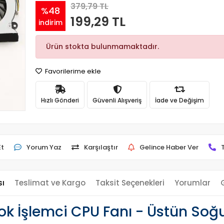
379,79 TL
%48
199,29 TL
indirim
Ürün stokta bulunmamaktadır.
Favorilerime ekle
Hızlı Gönderi
Güvenli Alışveriş
İade ve Değişim
Et
Yorum Yaz
Karşılaştır
Gelince Haber Ver
sı
Teslimat ve Kargo
Taksit Seçenekleri
Yorumlar
k İşlemci CPU Fanı - Üstün Soğ