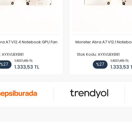
ra A7 V12.4 Notebook GPU Fan
Monster Abra A7 V12.1 Noteb
: AYXVLBX881
Stok Kodu: AYXVLBX881
1.837,45 TL
1.837,45 TL
%27
%27
1.333,53 TL
1.333,53 