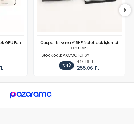
ook GPU Fan
Casper Nirvana A15HE Notebook İşlemci
CPU Fanı
Stok Kodu: AXCMGTGPSY
443,96 TL
%43
TL
255,06 TL