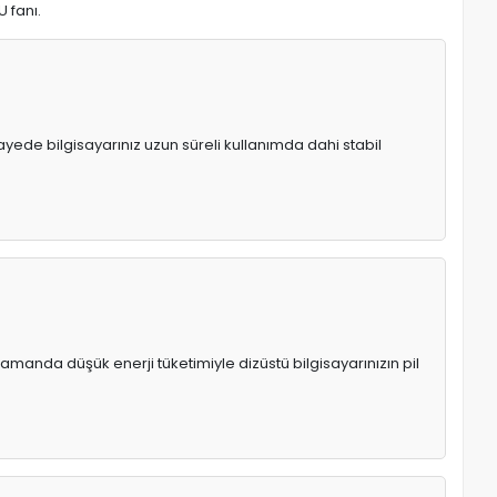
U fanı.
 sayede bilgisayarınız uzun süreli kullanımda dahi stabil
manda düşük enerji tüketimiyle dizüstü bilgisayarınızın pil