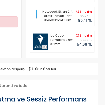
Notebook Ekran Çift
%63 indirim
Taraflı Uzayan Bant
227,76 TL
171mmX8mmX0.3mm
85,41 TL
(1 Set - 2 Adet)
Ice Cube
%72 indirim
Termal Pad 6w
198,38 TL
0.5mm
54,66 TL
50x50mm
Telefonla Sipariş
Ürün Önerileri
Garanti ve İade
utma ve Sessiz Performans