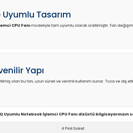
e Uyumlu Tasarım
lemci CPU Fanı
modeliyle tam uyumlu olarak üretilmiştir. Fan değişimi
enilir Yapı
lmiş olan bu fan, uzun süreli ve verimli kullanım sunar. Toza ve dış etk
1Q Uyumlu Notebook İşlemci CPU Fanı dizüstü bilgisayarınızın 
4 Pinli Soket