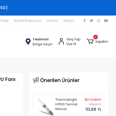
USD)
 Takip
Bayilik Başvurusu
Yardım
İletişim
0
Teslimat
Giriş Yap
Sepetim
Bölge Seçin
Üye Ol
U Fanı
Önerilen Ürünler
Thermalright
%31 indirim
HY510 Termal
165,13 TL
Macun
113,88 TL