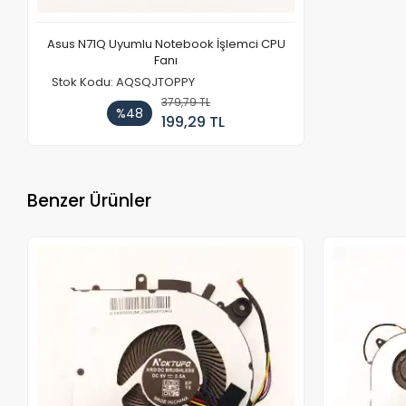
Asus N71Q Uyumlu Notebook İşlemci CPU
Fanı
Stok Kodu: AQSQJTOPPY
379,79 TL
%48
199,29 TL
Benzer Ürünler