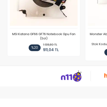
MSI Katana GF66 GF76 Notebook Gpu Fan
Monster Ab
(Sol)
Stok Kodu
1.138,80 TL
%20
911,04 TL