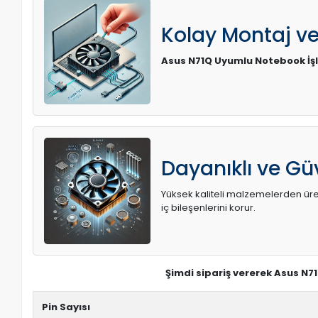
Kolay Montaj v
Asus N71Q Uyumlu Notebook İş
Dayanıklı ve Güv
Yüksek kaliteli malzemelerden üreti
iç bileşenlerini korur.
Şimdi sipariş vererek Asus N7
Pin Sayısı