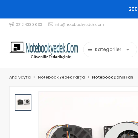
290
0212 433 38 33
info@notebookyedek.com
Kategoriler
Ana Sayfa
Notebook Yedek Parça
Notebook Dahili Fan