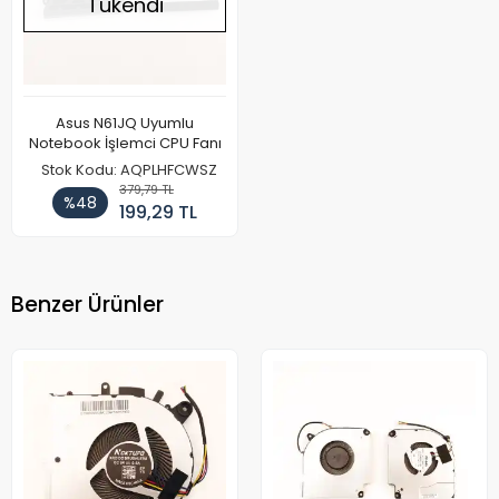
Tükendi
Asus N61JQ Uyumlu
Notebook İşlemci CPU Fanı
Stok Kodu: AQPLHFCWSZ
379,79 TL
%48
199,29 TL
Benzer Ürünler