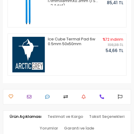
171mmX8mmX0.3mm (1 Set
85,41 TL
- 2 Adet)
Ice Cube Termal Pad 6w
%72 indirim
0.5mm 50x50mm
198,38 TL
54,66 TL
Ürün Açıklaması
Teslimat ve Kargo
Taksit Seçenekleri
Yorumlar
Garanti ve İade