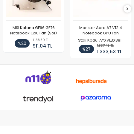
MSI Katana GF66 GF76
Monster Abra A7 V12.4
Notebook Gpu Fan (Sol)
Notebook GPU Fan
1.138,80 TL
Stok Kodu: AYXVLBX881
%20
911,04 TL
1.837,45 TL
%27
1.333,53 TL