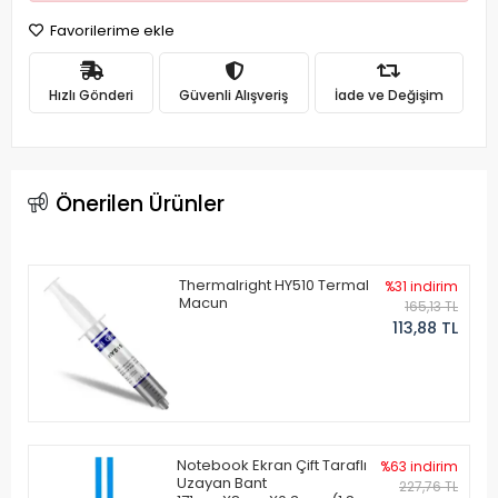
Favorilerime ekle
Hızlı Gönderi
Güvenli Alışveriş
İade ve Değişim
Önerilen Ürünler
Thermalright HY510 Termal
%31 indirim
Macun
165,13 TL
113,88 TL
Notebook Ekran Çift Taraflı
%63 indirim
Uzayan Bant
227,76 TL