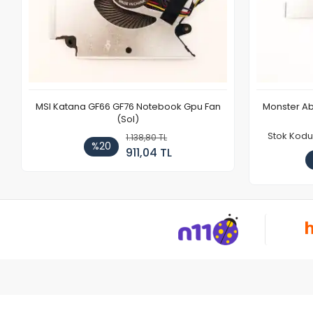
MSI Katana GF66 GF76 Notebook Gpu Fan
Monster Ab
(Sol)
Stok Kodu
1.138,80 TL
%20
911,04 TL