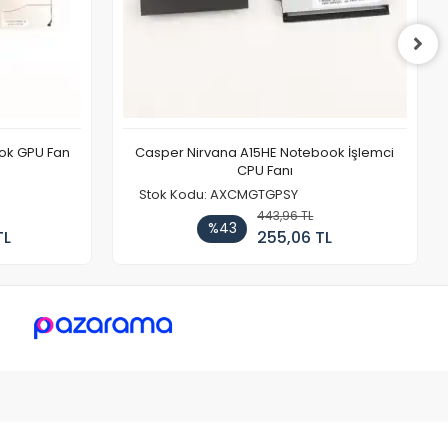
ook GPU Fan
Casper Nirvana A15HE Notebook İşlemci
CPU Fanı
Stok Kodu: AXCMGTGPSY
443,96 TL
%43
TL
255,06 TL