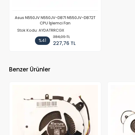
Asus N550JV N550JV-DB71 N550JV-DB72T
CPU İşlemci Fan
Stok Kodu: AYDATRRCGX
384,09 TL
%41
227,76 TL
Benzer Ürünler