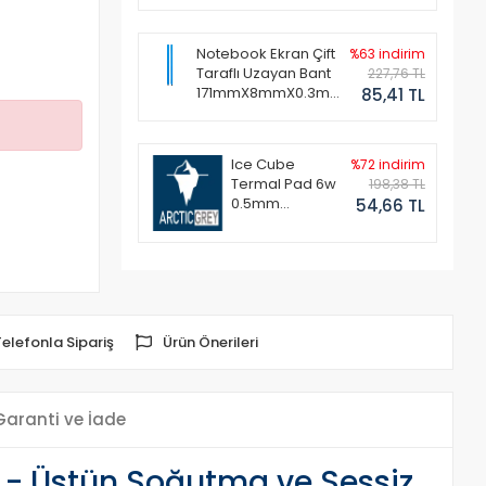
Notebook Ekran Çift
%63 indirim
Taraflı Uzayan Bant
227,76 TL
171mmX8mmX0.3mm
85,41 TL
(1 Set - 2 Adet)
Ice Cube
%72 indirim
Termal Pad 6w
198,38 TL
0.5mm
54,66 TL
50x50mm
Telefonla Sipariş
Ürün Önerileri
Garanti ve İade
- Üstün Soğutma ve Sessiz