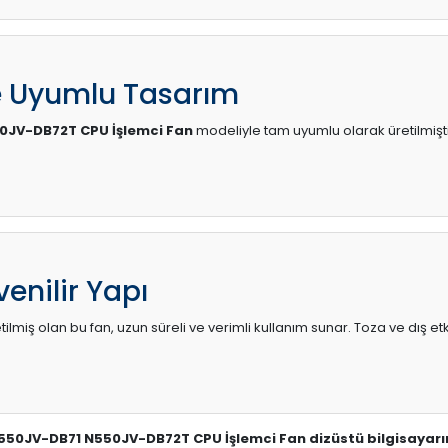
e Uyumlu Tasarım
0JV-DB72T CPU İşlemci Fan
modeliyle tam uyumlu olarak üretilmişti
enilir Yapı
lmiş olan bu fan, uzun süreli ve verimli kullanım sunar. Toza ve dış etk
N550JV-DB71 N550JV-DB72T CPU İşlemci Fan dizüstü bilgisayarın