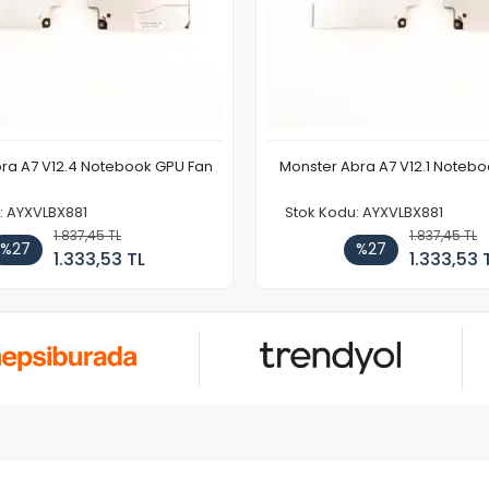
ra A7 V12.4 Notebook GPU Fan
Monster Abra A7 V12.1 Noteb
: AYXVLBX881
Stok Kodu: AYXVLBX881
1.837,45 TL
1.837,45 TL
%27
%27
1.333,53 TL
1.333,53 