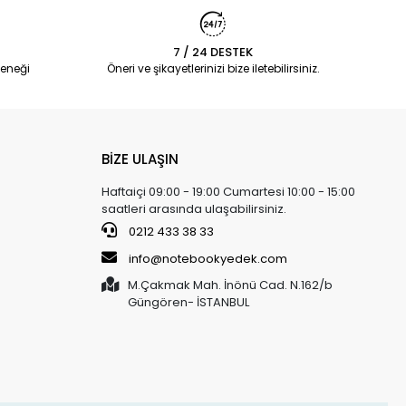
7 / 24 DESTEK
eneği
Öneri ve şikayetlerinizi bize iletebilirsiniz.
BİZE ULAŞIN
Haftaiçi 09:00 - 19:00 Cumartesi 10:00 - 15:00
saatleri arasında ulaşabilirsiniz.
0212 433 38 33
info@notebookyedek.com
M.Çakmak Mah. İnönü Cad. N.162/b
Güngören- İSTANBUL