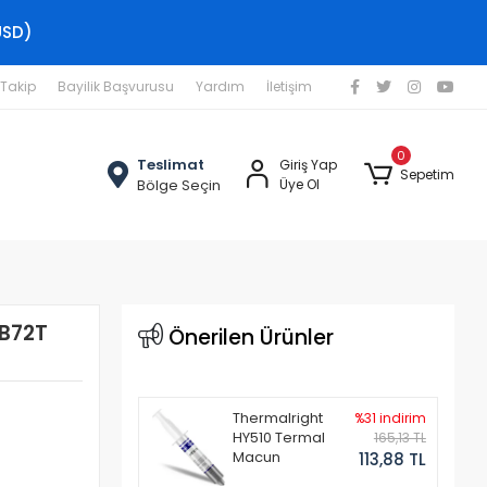
USD)
 Takip
Bayilik Başvurusu
Yardım
İletişim
0
Teslimat
Giriş Yap
Sepetim
Bölge Seçin
Üye Ol
B72T
Önerilen Ürünler
Thermalright
%31 indirim
HY510 Termal
165,13 TL
Macun
113,88 TL