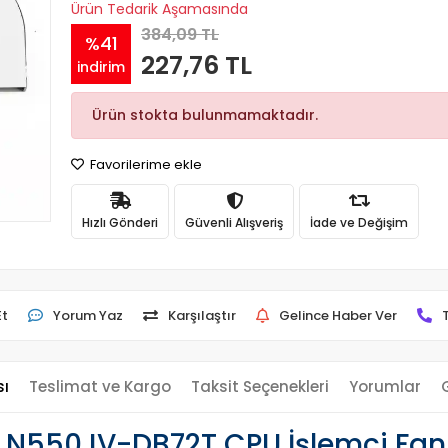
Ürün Tedarik Aşamasında
384,09 TL
%41
227,76 TL
indirim
Ürün stokta bulunmamaktadır.
Favorilerime ekle
Hızlı Gönderi
Güvenli Alışveriş
İade ve Değişim
Et
Yorum Yaz
Karşılaştır
Gelince Haber Ver
sı
Teslimat ve Kargo
Taksit Seçenekleri
Yorumlar
N550JV-DB72T CPU İşlemci Fan 