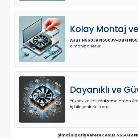
Kolay Montaj v
Asus N550JV N550JV-DB71 N55
olmanız önerilir.
Dayanıklı ve Güv
Yüksek kaliteli malzemelerden üreti
iç bileşenlerini korur.
Şimdi sipariş vererek Asus N550JV 