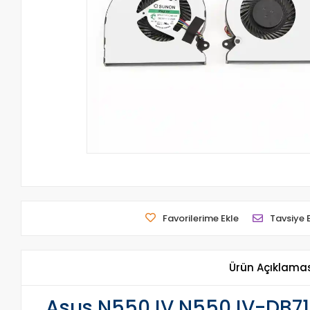
Favorilerime Ekle
Tavsiye 
Ürün Açıklama
Asus N550JV N550JV-DB71 