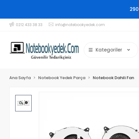
290
0212 433 38 33
info@notebookyedek.com
Kategoriler
Ana Sayfa
Notebook Yedek Parça
Notebook Dahili Fan