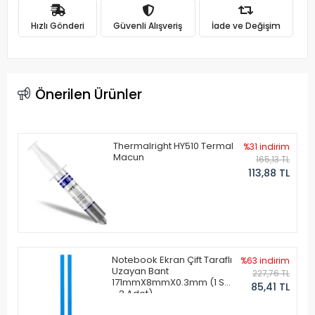
Hızlı Gönderi
Güvenli Alışveriş
İade ve Değişim
Önerilen Ürünler
Thermalright HY510 Termal
%31 indirim
Macun
165,13 TL
113,88 TL
Notebook Ekran Çift Taraflı
%63 indirim
Uzayan Bant
227,76 TL
171mmX8mmX0.3mm (1 Set
85,41 TL
- 2 Adet)