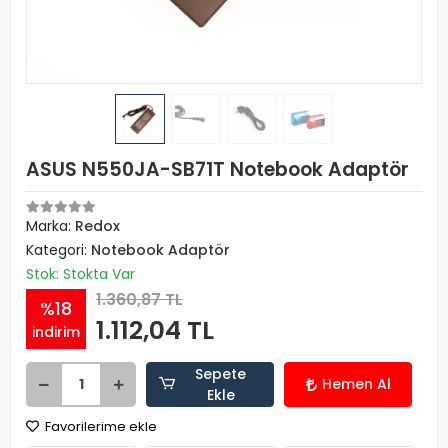
ASUS N550JA-SB71T Notebook Adaptör
Marka:
Redox
Kategori:
Notebook Adaptör
Stok: Stokta Var
1.360,87 TL
%18
1.112,04 TL
indirim
Sepete
Hemen Al
Ekle
Favorilerime ekle