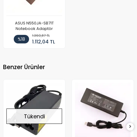
ASUS N550JA-SB71T
Notebook Adaptör
1.360,87 TL
%18
1.112,04 TL
Benzer Ürünler
Tükendi