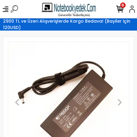
0
2900 TL ve Üzeri Alışverişlerde Kargo Bedava! (Bayiler için
120USD)