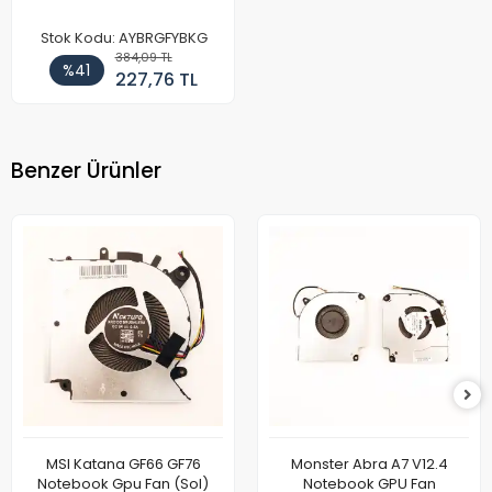
Stok Kodu: AYBRGFYBKG
384,09 TL
%41
227,76 TL
Benzer Ürünler
MSI Katana GF66 GF76
Monster Abra A7 V12.4
Notebook Gpu Fan (Sol)
Notebook GPU Fan