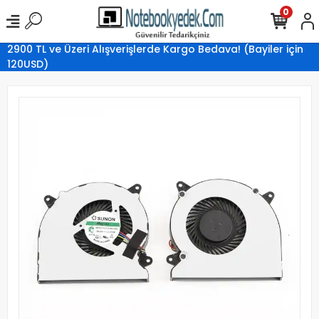
0
2900 TL ve Üzeri Alışverişlerde Kargo Bedava! (Bayiler için
120USD)