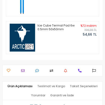
Ice Cube Termal Pad 6w
%72 indirim
0.5mm 50x50mm
198,38 TL
54,66 TL
Ürün Açıklaması
Teslimat ve Kargo
Taksit Seçenekleri
Yorumlar
Garanti ve İade