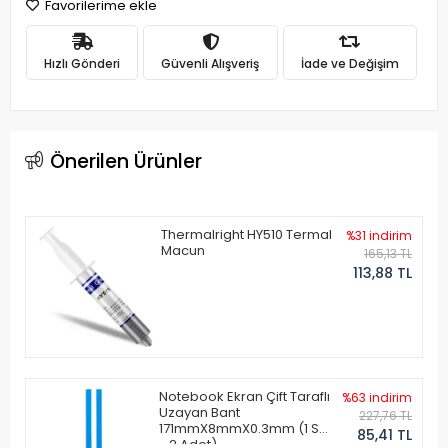
Favorilerime ekle
Hızlı Gönderi
Güvenli Alışveriş
İade ve Değişim
Önerilen Ürünler
Thermalright HY510 Termal
%31 indirim
Macun
165,13 TL
113,88 TL
Notebook Ekran Çift Taraflı
%63 indirim
Uzayan Bant
227,76 TL
171mmX8mmX0.3mm (1 Set
85,41 TL
- 2 Adet)