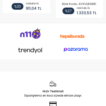
1.138,80 TL
Stok Kodu: AYXVLBX881
%20
911,04 TL
1.837,45 TL
%27
1.333,53 TL
Hızlı Teslimat
Siparişleriniz en kısa sürede elinize ulaşır.