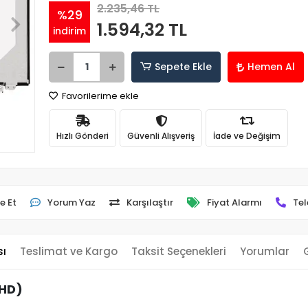
2.235,46 TL
%29
1.594,32 TL
indirim
Sepete Ekle
Hemen Al
Favorilerime ekle
Hızlı Gönderi
Güvenli Alışveriş
İade ve Değişim
e Et
Yorum Yaz
Karşılaştır
Fiyat Alarmı
Tel
sı
Teslimat ve Kargo
Taksit Seçenekleri
Yorumlar
 HD)