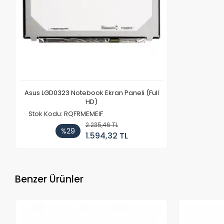
Asus LGD0323 Notebook Ekran Paneli (Full
HD)
Stok Kodu: RQFRMEMEIF
2.235,46 TL
%29
1.594,32 TL
Benzer Ürünler
Stokta Yok