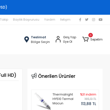
USD)
 Takip
Bayilik Başvurusu
Yardım
İletişim
0
Teslimat
Giriş Yap
Sepetim
Bölge Seçin
Üye Ol
ull HD)
Önerilen Ürünler
Thermalright
%31 indirim
HY510 Termal
165,13 TL
Macun
113,88 TL