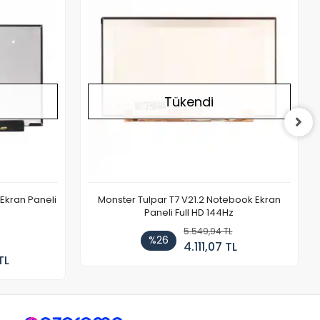
Tükendi
Ekran Paneli
Monster Tulpar T7 V21.2 Notebook Ekran
Paneli Full HD 144Hz
5.549,94 TL
%26
4.111,07 TL
TL