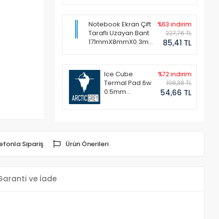
Notebook Ekran Çift
%63 indirim
Taraflı Uzayan Bant
227,76 TL
171mmX8mmX0.3mm
85,41 TL
(1 Set - 2 Adet)
Ice Cube
%72 indirim
Termal Pad 6w
198,38 TL
0.5mm
54,66 TL
50x50mm
efonla Sipariş
Ürün Önerileri
Garanti ve İade