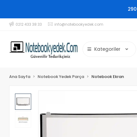
290
0212 433 38 33
info@notebookyedek.com
Kategoriler
Ana Sayfa
Notebook Yedek Parça
Notebook Ekran