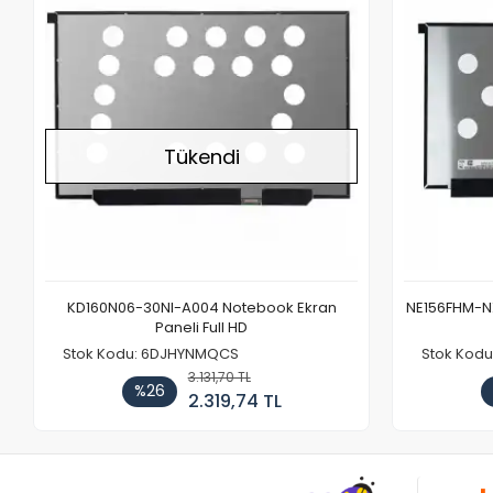
Tükendi
KD160N06-30NI-A004 Notebook Ekran
NE156FHM-NX
Paneli Full HD
Stok Kodu: 6DJHYNMQCS
Stok Kodu
3.131,70 TL
%26
2.319,74 TL