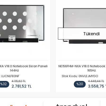
Tükendi
A V18.0 Notebook Ekran Paneli
NE156FHM-NXA V18.0 Notebook 
144Hz
165Hz
: LUCNLF83NF
Stok Kodu: 0NVLEJMYDO
4.115,62 TL
4.448,44 TL
%32
%20
2.781,52 TL
3.558,75 