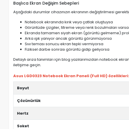
Başlıca Ekran Değişim Sebepleri
Aşağıdaki durumlar cihazınızın ekranının değiştirilmesi gerektiğ
Notebook ekranında kırık veya çatlak oluştuysa
Görüntüde çizgiler, titreme veya renk bozulmaları varsa
Ekranda tamamen siyah ekran (görüntü gelmeme) pro
Arka ışık yanıyor ancak görüntü görünmüyorsa
Sıvı teması sonucu ekran tepki vermiyorsa
Fiziksel darbe sonrası görüntü gidip geliyorsa
Detaylı arıza tanımları için blog yazılarımızdan notebook ekran 
iletişime geçin.
Asus LGD0323 Notebook Ekran Paneli (Full HD) özellikleri
Boyut
Çözünürlük
Hertz
Soket