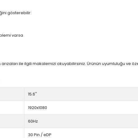
ini gösterebilir:
blemi varsa
arızaları ile ilgili makalemizi okuyabilirsiniz. Ürünün uyumluluğu ve ö
:
15.6''
1920x1080
60Hz
30 Pin / eDP