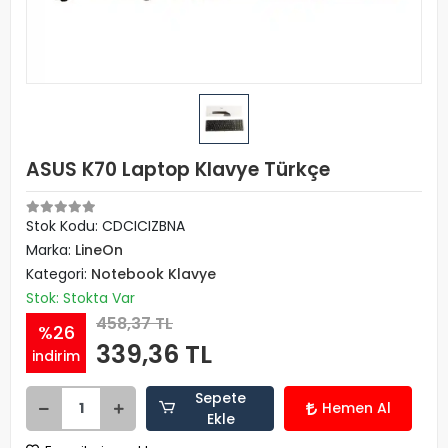
ASUS K70 Laptop Klavye Türkçe
Stok Kodu: CDCICIZBNA
Marka:
LineOn
Kategori:
Notebook Klavye
Stok: Stokta Var
458,37 TL
%26
339,36 TL
indirim
Sepete
Hemen Al
Ekle