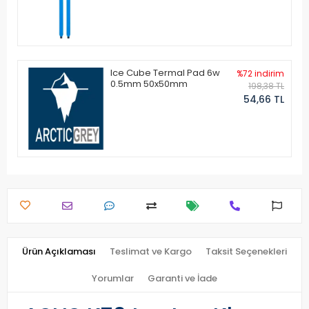
Ice Cube Termal Pad 6w
%72 indirim
0.5mm 50x50mm
198,38 TL
54,66 TL
Ürün Açıklaması
Teslimat ve Kargo
Taksit Seçenekleri
Yorumlar
Garanti ve İade