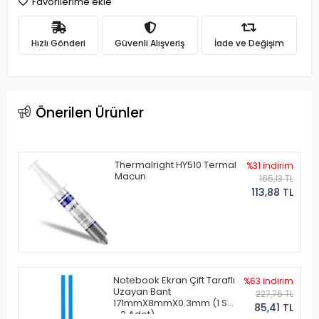
Favorilerime ekle
Hızlı Gönderi
Güvenli Alışveriş
İade ve Değişim
Önerilen Ürünler
Thermalright HY510 Termal
%31 indirim
Macun
165,13 TL
113,88 TL
Notebook Ekran Çift Taraflı
%63 indirim
Uzayan Bant
227,76 TL
171mmX8mmX0.3mm (1 Set
85,41 TL
- 2 Adet)