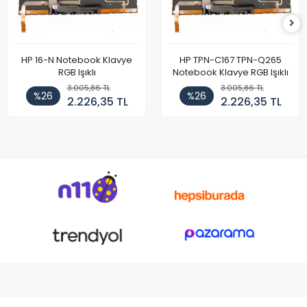
HP 16-N Notebook Klavye
HP TPN-C167 TPN-Q265
RGB Işıklı
Notebook Klavye RGB Işıklı
3.005,86 TL
3.005,86 TL
%26
%26
2.226,35 TL
2.226,35 TL