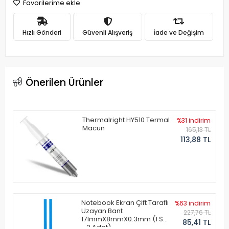
Favorilerime ekle
Hızlı Gönderi
Güvenli Alışveriş
İade ve Değişim
Önerilen Ürünler
Thermalright HY510 Termal
%31 indirim
Macun
165,13 TL
113,88 TL
Notebook Ekran Çift Taraflı
%63 indirim
Uzayan Bant
227,76 TL
171mmX8mmX0.3mm (1 Set
85,41 TL
- 2 Adet)