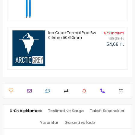
Ice Cube Termal Pad 6w
%72 indirim
0.5mm 50x50mm
198,38 TL
54,66 TL
Ürün Açıklaması
Teslimat ve Kargo
Taksit Seçenekleri
Yorumlar
Garanti ve İade