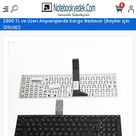
0
2900 TL ve Üzeri Alışverişlerde Kargo Bedava! (Bayiler için
120USD)