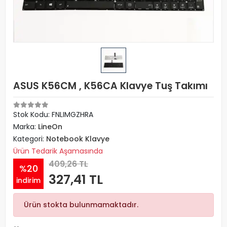
ASUS K56CM , K56CA Klavye Tuş Takımı
Stok Kodu: FNLIMGZHRA
Marka:
LineOn
Kategori:
Notebook Klavye
Ürün Tedarik Aşamasında
409,26 TL
%20
327,41 TL
indirim
Ürün stokta bulunmamaktadır.