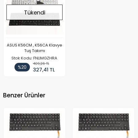
Tükendi
ASUS K56CM , K56CA Klavye
Tuş Takımı
Stok Kodu: FNLIMGZHRA
409,26 TL
%20
327,41 TL
Benzer Ürünler