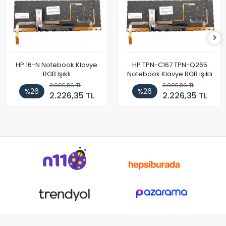
HP 16-N Notebook Klavye
HP TPN-C167 TPN-Q265
RGB Işıklı
Notebook Klavye RGB Işıklı
3.005,86 TL
3.005,86 TL
%26
%26
2.226,35 TL
2.226,35 TL