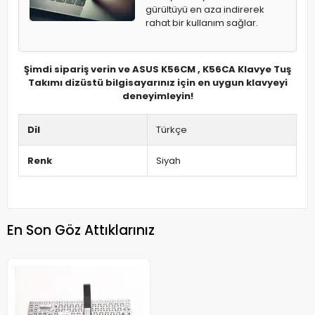
gürültüyü en aza indirerek
rahat bir kullanım sağlar.
Şimdi sipariş verin ve ASUS K56CM , K56CA Klavye Tuş
Takımı dizüstü bilgisayarınız için en uygun klavyeyi
deneyimleyin!
Dil
Türkçe
Renk
Siyah
En Son Göz Attıklarınız