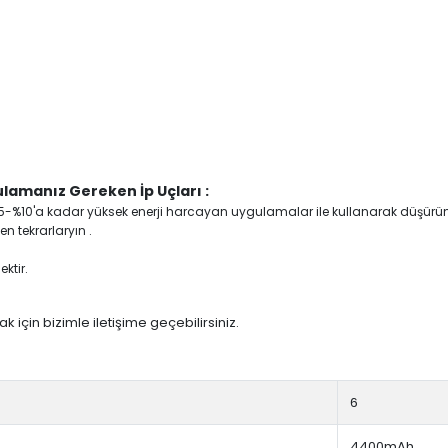
lamanız Gereken İp Uçları :
yi %5-%10'a kadar yüksek enerji harcayan uygulamalar ile kullanarak düşürü
n tekrarlaryın .
ktir.
 için bizimle iletişime geçebilirsiniz.
6
4400mAh