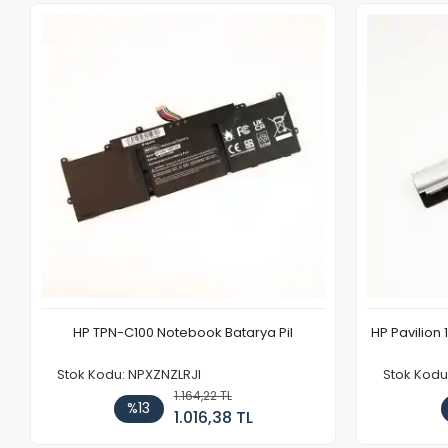
HP TPN-C100 Notebook Batarya Pil
HP Pavilion 
Stok Kodu: NPXZNZLRJI
Stok Kod
1.164,22 TL
%13
1.016,38 TL