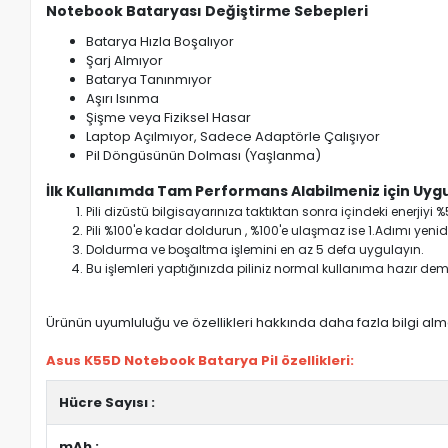
Notebook Bataryası Değiştirme Sebepleri
Batarya Hızla Boşalıyor
Şarj Almıyor
Batarya Tanınmıyor
Aşırı Isınma
Şişme veya Fiziksel Hasar
Laptop Açılmıyor, Sadece Adaptörle Çalışıyor
Pil Döngüsünün Dolması (Yaşlanma)
İlk Kullanımda Tam Performans Alabilmeniz için Uygu
Pili dizüstü bilgisayarınıza taktıktan sonra içindeki enerji
Pili %100'e kadar doldurun , %100'e ulaşmaz ise 1.Adımı yenide
Doldurma ve boşaltma işlemini en az 5 defa uygulayın.
Bu işlemleri yaptığınızda piliniz normal kullanıma hazır deme
Ürünün uyumluluğu ve özellikleri hakkında daha fazla bilgi almak
Asus K55D Notebook Batarya Pil özellikleri:
Hücre Sayısı :
mAh :