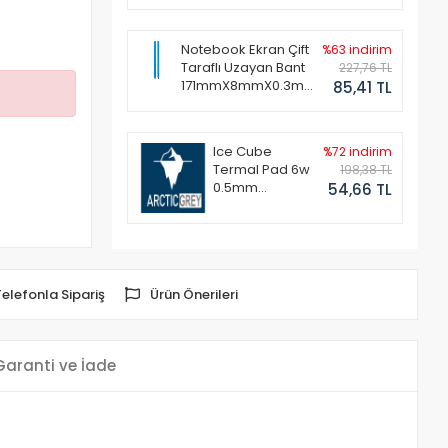
Notebook Ekran Çift
%63 indirim
Taraflı Uzayan Bant
227,76 TL
171mmX8mmX0.3mm
85,41 TL
(1 Set - 2 Adet)
Ice Cube
%72 indirim
Termal Pad 6w
198,38 TL
0.5mm
54,66 TL
50x50mm
Telefonla Sipariş
Ürün Önerileri
Garanti ve İade