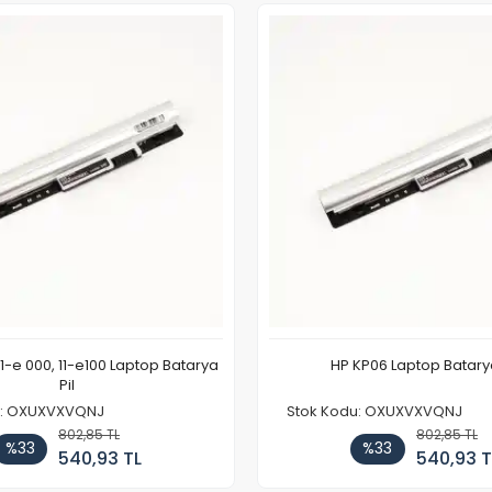
11-e 000, 11-e100 Laptop Batarya
HP KP06 Laptop Batarya
Pil
u: OXUXVXVQNJ
Stok Kodu: OXUXVXVQNJ
802,85 TL
802,85 TL
%33
%33
540,93 TL
540,93 T