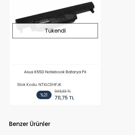
Tükendi
Asus K55D Notebook Batarya Pil
Stok Kodu: NTXLCEHFJK
903,33 TL
%21
711,75 TL
Benzer Ürünler