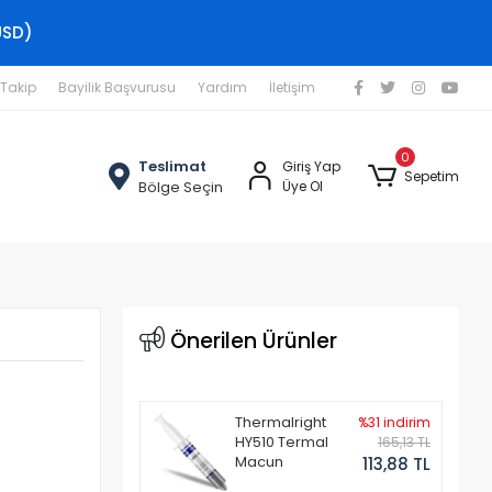
USD)
 Takip
Bayilik Başvurusu
Yardım
İletişim
0
Teslimat
Giriş Yap
Sepetim
Bölge Seçin
Üye Ol
Önerilen Ürünler
Thermalright
%31 indirim
HY510 Termal
165,13 TL
Macun
113,88 TL