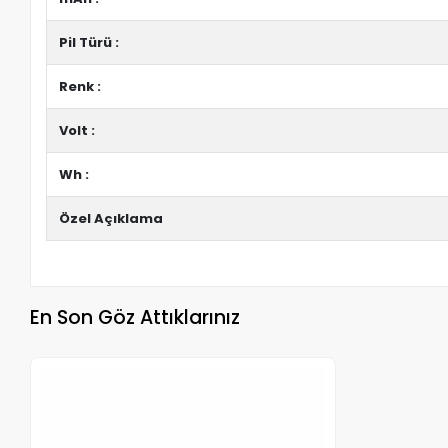
Pil Türü :
Renk :
Volt :
Wh :
Özel Açıklama
En Son Göz Attıklarınız
Stokta Yok