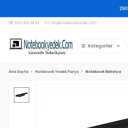
290
0212 433 38 33
info@notebookyedek.com
Kategoriler
Ana Sayfa
Notebook Yedek Parça
Notebook Batarya