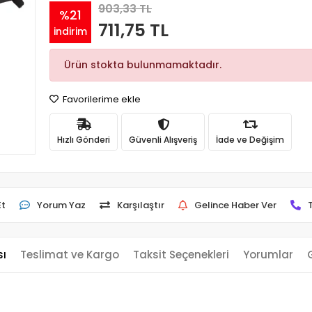
903,33 TL
%21
711,75 TL
indirim
Ürün stokta bulunmamaktadır.
Favorilerime ekle
Hızlı Gönderi
Güvenli Alışveriş
İade ve Değişim
Et
Yorum Yaz
Karşılaştır
Gelince Haber Ver
sı
Teslimat ve Kargo
Taksit Seçenekleri
Yorumlar