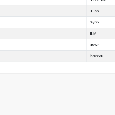
Li-Ion
Siyah
11.1V
49Wh
İndirimli