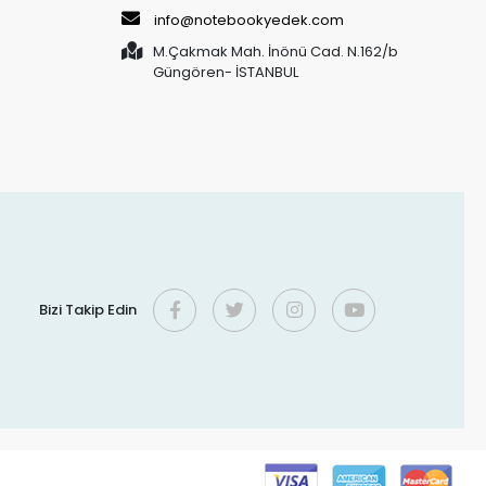
info@notebookyedek.com
M.Çakmak Mah. İnönü Cad. N.162/b
Güngören- İSTANBUL
Bizi Takip Edin