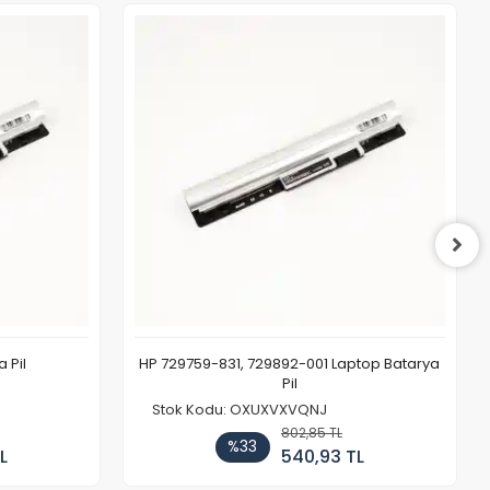
 Pil
HP 729759-831, 729892-001 Laptop Batarya
Pil
Stok Kodu: OXUXVXVQNJ
802,85 TL
%33
L
540,93 TL