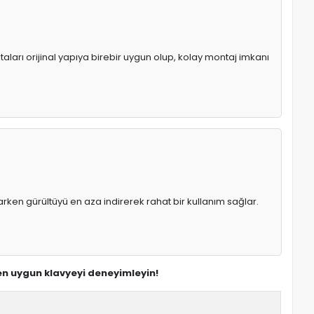
aları orijinal yapıya birebir uygun olup, kolay montaj imkanı
rken gürültüyü en aza indirerek rahat bir kullanım sağlar.
 en uygun klavyeyi deneyimleyin!