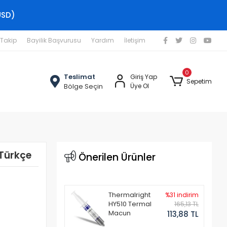
USD)
 Takip
Bayilik Başvurusu
Yardım
İletişim
0
Teslimat
Giriş Yap
Sepetim
Bölge Seçin
Üye Ol
Türkçe
Önerilen Ürünler
Thermalright
%31 indirim
HY510 Termal
165,13 TL
Macun
113,88 TL