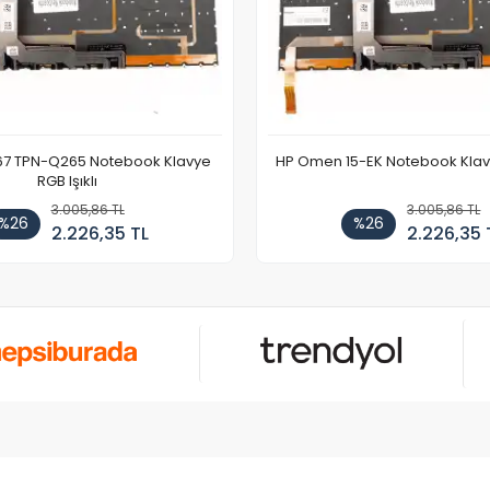
67 TPN-Q265 Notebook Klavye
HP Omen 15-EK Notebook Klavye
RGB Işıklı
3.005,86 TL
3.005,86 TL
%26
%26
2.226,35 TL
2.226,35 