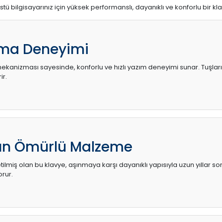
stü bilgisayarınız için yüksek performanslı, dayanıklı ve konforlu bir kl
ma Deneyimi
kanizması sayesinde, konforlu ve hızlı yazım deneyimi sunar. Tuşların d
ir.
zun Ömürlü Malzeme
ilmiş olan bu klavye, aşınmaya karşı dayanıklı yapısıyla uzun yıllar so
orur.