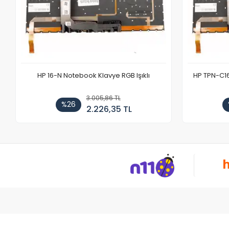
HP 16-N Notebook Klavye RGB Işıklı
HP TPN-C1
3.005,86 TL
%26
2.226,35 TL