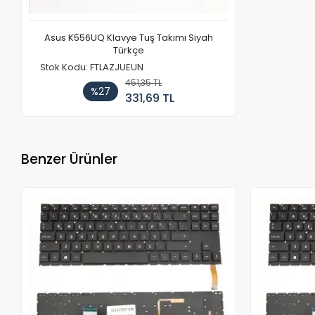
Asus K556UQ Klavye Tuş Takımı Siyah
Türkçe
Stok Kodu: FTLAZJUEUN
451,35 TL
%27
331,69 TL
Benzer Ürünler