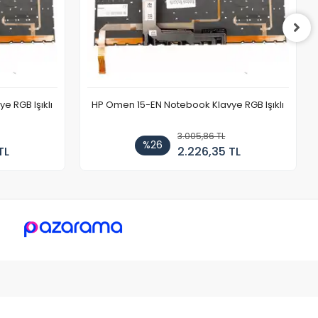
 RGB Işıklı
HP Omen 15-EN Notebook Klavye RGB Işıklı
3.005,86 TL
%26
TL
2.226,35 TL