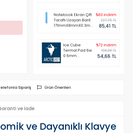
Notebook Ekran Çift
%63 indirim
Taraflı Uzayan Bant
227,76 TL
171mmX8mmX0.3mm
85,41 TL
(1 Set - 2 Adet)
Ice Cube
%72 indirim
Termal Pad 6w
198,38 TL
0.5mm
54,66 TL
50x50mm
Telefonla Sipariş
Ürün Önerileri
Garanti ve İade
omik ve Dayanıklı Klavye