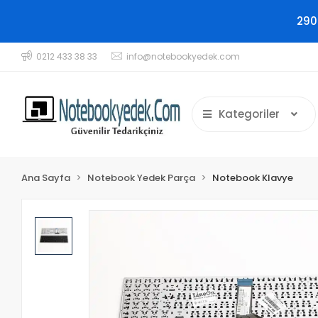
290
0212 433 38 33
info@notebookyedek.com
Kategoriler
Ana Sayfa
Notebook Yedek Parça
Notebook Klavye