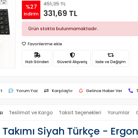
451,35 TL
%27
331,69 TL
indirim
Ürün stokta bulunmamaktadır.
Favorilerime ekle
Hızlı Gönderi
Güvenli Alışveriş
İade ve Değişim
Et
Yorum Yaz
Karşılaştır
Gelince Haber Ver
sı
Teslimat ve Kargo
Taksit Seçenekleri
Yorumlar
Takımı Siyah Türkçe - Ergon