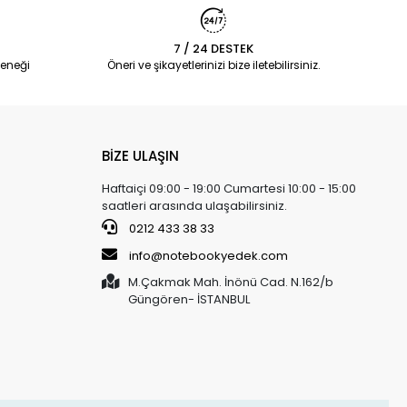
7 / 24 DESTEK
eneği
Öneri ve şikayetlerinizi bize iletebilirsiniz.
BİZE ULAŞIN
Haftaiçi 09:00 - 19:00 Cumartesi 10:00 - 15:00
saatleri arasında ulaşabilirsiniz.
0212 433 38 33
info@notebookyedek.com
M.Çakmak Mah. İnönü Cad. N.162/b
Güngören- İSTANBUL