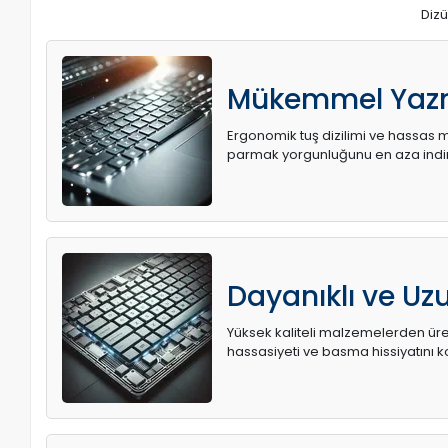
Dizü
Mükemmel Yaz
Ergonomik tuş dizilimi ve hassas me
parmak yorgunluğunu en aza indir
Dayanıklı ve U
Yüksek kaliteli malzemelerden üret
hassasiyeti ve basma hissiyatını k