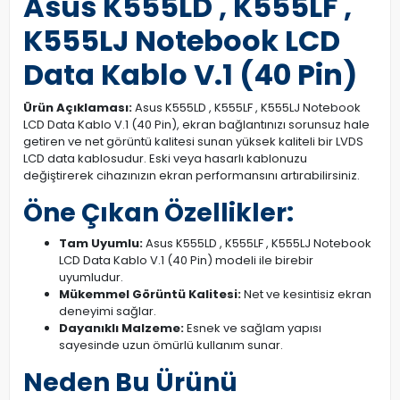
Asus K555LD , K555LF ,
K555LJ Notebook LCD
Data Kablo V.1 (40 Pin)
Ürün Açıklaması:
Asus K555LD , K555LF , K555LJ Notebook
LCD Data Kablo V.1 (40 Pin), ekran bağlantınızı sorunsuz hale
getiren ve net görüntü kalitesi sunan yüksek kaliteli bir LVDS
LCD data kablosudur. Eski veya hasarlı kablonuzu
değiştirerek cihazınızın ekran performansını artırabilirsiniz.
Öne Çıkan Özellikler:
Tam Uyumlu:
Asus K555LD , K555LF , K555LJ Notebook
LCD Data Kablo V.1 (40 Pin) modeli ile birebir
uyumludur.
Mükemmel Görüntü Kalitesi:
Net ve kesintisiz ekran
deneyimi sağlar.
Dayanıklı Malzeme:
Esnek ve sağlam yapısı
sayesinde uzun ömürlü kullanım sunar.
Neden Bu Ürünü