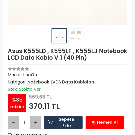
Asus K555LD , K555LF , K555LJ Notebook
LCD Data Kablo V.1 (40 Pin)
Marka:
LineOn
Kategori:
Notebook LVDS Data Kabloları
Stok: Stokta Var
569,68 TL
%35
370,11 TL
indirim
Sepete
Hemen Al
Ekle