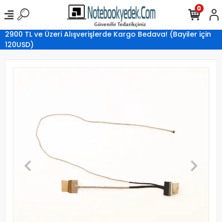
0
2900 TL ve Üzeri Alışverişlerde Kargo Bedava! (Bayiler için
120USD)