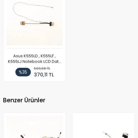
Asus K555LD , K555LF ,
K555LJ Notebook LCD Data
Kablo V.1 (40 Pin)
569,68 TL
%35
370,11 TL
Benzer Ürünler