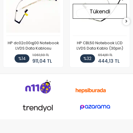
Tükendi
HP dc02c00qj00 Notebook
HP CBL50 Notebook LCD
LVDS Data Kablosu
LVDS Data Kablo (30pin)
1.061,93 TL
654,81 TL
%14
%32
911,04 TL
444,13 TL