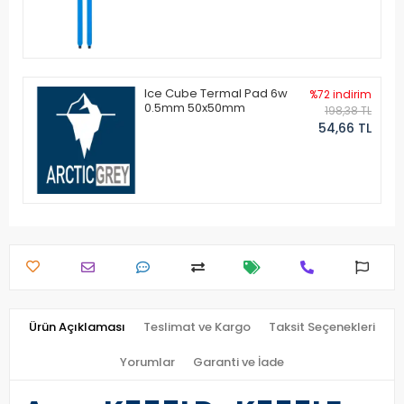
Ice Cube Termal Pad 6w
%72 indirim
0.5mm 50x50mm
198,38 TL
54,66 TL
Ürün Açıklaması
Teslimat ve Kargo
Taksit Seçenekleri
Yorumlar
Garanti ve İade