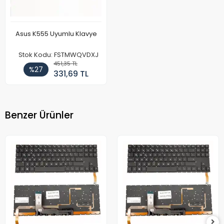
Asus K555 Uyumlu Klavye
Stok Kodu: FSTMWQVDXJ
451,35 TL
%27
331,69 TL
Benzer Ürünler