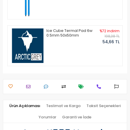
Ice Cube Termal Pad 6w
%72 indirim
0.5mm 50x50mm
198,38 TL
54,66 TL
Ürün Açıklaması
Teslimat ve Kargo
Taksit Seçenekleri
Yorumlar
Garanti ve İade