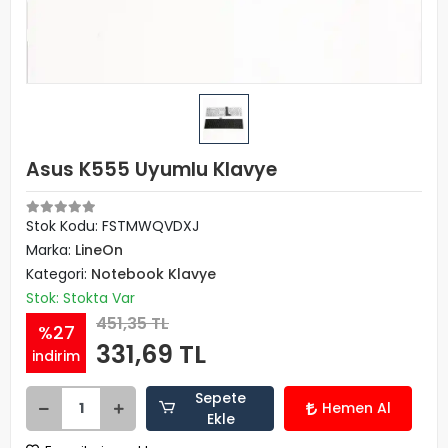
Asus K555 Uyumlu Klavye
Stok Kodu: FSTMWQVDXJ
Marka:
LineOn
Kategori:
Notebook Klavye
Stok: Stokta Var
451,35 TL
%27
331,69 TL
indirim
Sepete
Hemen Al
Ekle