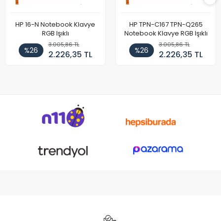
HP 16-N Notebook Klavye
HP TPN-C167 TPN-Q265
RGB Işıklı
Notebook Klavye RGB Işıklı
3.005,86 TL
3.005,86 TL
%26
%26
2.226,35 TL
2.226,35 TL