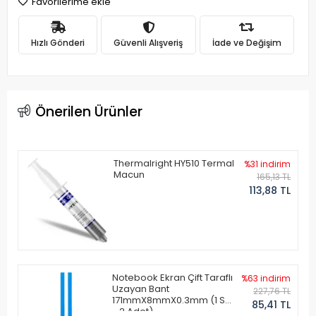
Favorilerime ekle
Hızlı Gönderi
Güvenli Alışveriş
İade ve Değişim
Önerilen Ürünler
Thermalright HY510 Termal
%31 indirim
Macun
165,13 TL
113,88 TL
Notebook Ekran Çift Taraflı
%63 indirim
Uzayan Bant
227,76 TL
171mmX8mmX0.3mm (1 Set
85,41 TL
- 2 Adet)