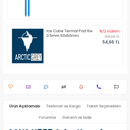
Ice Cube Termal Pad 6w
%72 indirim
0.5mm 50x50mm
198,38 TL
54,66 TL
Ürün Açıklaması
Teslimat ve Kargo
Taksit Seçenekleri
Yorumlar
Garanti ve İade