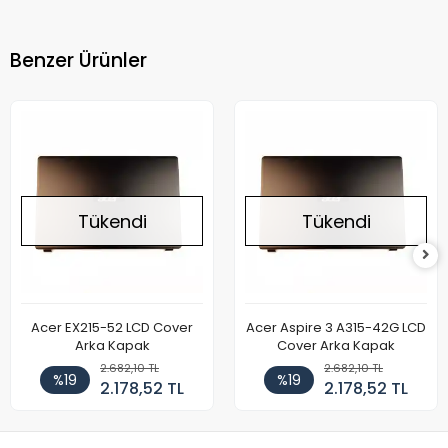
Benzer Ürünler
Tükendi
Tükendi
Acer EX215-52 LCD Cover
Acer Aspire 3 A315-42G LCD
Arka Kapak
Cover Arka Kapak
2.682,10 TL
2.682,10 TL
%19
%19
2.178,52 TL
2.178,52 TL