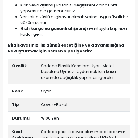
Kırık veya aşınmış kasanızı değiştirerek cihazınızı
yepyeni hale getirebilirsiniz.
Yeni bir dizüstü bilgisayar almak yerine uygun fiyatlı bir
çözüm sunar.
Hızlı kargo ve güvenli alışveriş
avantajıyla kapınıza
kadar gelir.
Bilgisayarınızı ilk günkü estetiğine ve dayanıklılığına
kavuşturmak için hemen sipariş verin!
Ozellik
Sadece Plastik Kasalara Uyar , Metal
Kasalara Uymaz . Uydurmak için kasa
üzerinde değişiklik yapılması gerekli.
Renk
Siyah
Tip
Cover+Bezel
Durumu
%100 Yeni
Özel
Sadece plastik cover olan modellere uyar
Açıklama
, metal cover olan modellere UYMAZ !