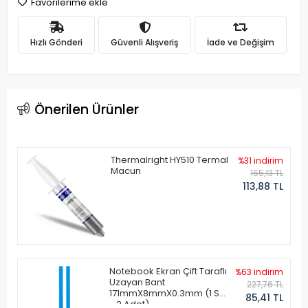
Favorilerime ekle
Hızlı Gönderi
Güvenli Alışveriş
İade ve Değişim
Önerilen Ürünler
Thermalright HY510 Termal
%31 indirim
Macun
165,13 TL
113,88 TL
Notebook Ekran Çift Taraflı
%63 indirim
Uzayan Bant
227,76 TL
171mmX8mmX0.3mm (1 Set
85,41 TL
- 2 Adet)