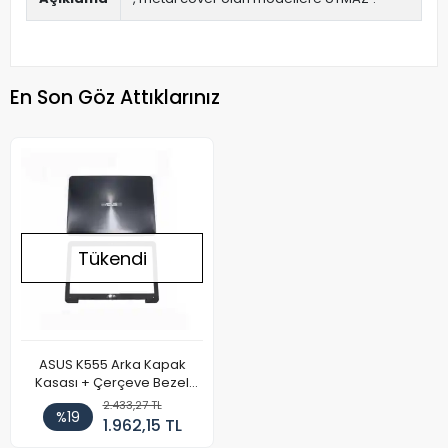
En Son Göz Attıklarınız
Tükendi
ASUS K555 Arka Kapak
Kasası + Çerçeve Bezel
Dahil
2.433,27 TL
%19
1.962,15 TL