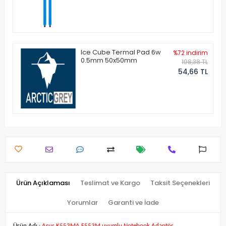
Ice Cube Termal Pad 6w
%72 indirim
0.5mm 50x50mm
198,38 TL
54,66 TL
Ürün Açıklaması
Teslimat ve Kargo
Taksit Seçenekleri
Yorumlar
Garanti ve İade
Ürün Adı :
Asus K553MA F553M uyumlu Notebook Adaptör