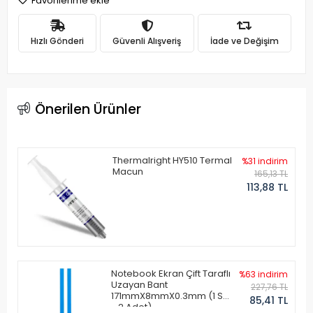
Favorilerime ekle
Hızlı Gönderi
Güvenli Alışveriş
İade ve Değişim
Önerilen Ürünler
Thermalright HY510 Termal
%31 indirim
Macun
165,13 TL
113,88 TL
Notebook Ekran Çift Taraflı
%63 indirim
Uzayan Bant
227,76 TL
171mmX8mmX0.3mm (1 Set
85,41 TL
- 2 Adet)