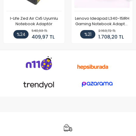
I-Life Zed Air Cx5 Uyumlu
Lenovo Ideapad L340-15IRH
Notebook Adaptör
Gaming Notebook Adaptör
Cihazı Şarj Aleti (150W)
540,93 TL
2.163,72 TL
%24
%21
409,97 TL
1.708,20 TL