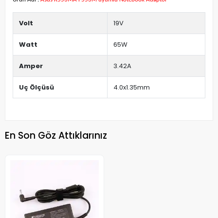
Volt
19V
Watt
65W
Amper
3.42A
Uç Ölçüsü
4.0x1.35mm
En Son Göz Attıklarınız