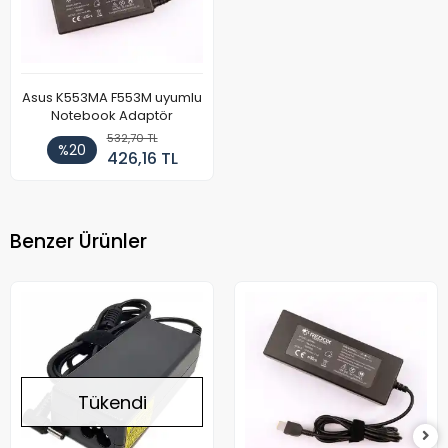
Asus K553MA F553M uyumlu
Notebook Adaptör
532,70 TL
%20
426,16 TL
Benzer Ürünler
Tükendi