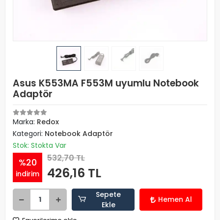
Asus K553MA F553M uyumlu Notebook
Adaptör
Marka:
Redox
Kategori:
Notebook Adaptör
Stok: Stokta Var
532,70 TL
%20
426,16 TL
indirim
Sepete
Hemen Al
Ekle