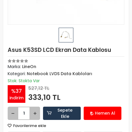
Asus K53SD LCD Ekran Data Kablosu
Marka:
LineOn
Kategori:
Notebook LVDS Data Kabloları
Stok: Stokta Var
527,12 TL
%37
333,10 TL
indirim
Sepete
Hemen Al
Ekle
Favorilerime ekle