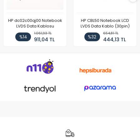
HP dc02c00qj00 Notebook
HP CBL50 Notebook LCD
LVDS Data Kablosu
LVDS Data Kablo (30pin)
1.061,93 TL
654,81 TL
%14
%32
911,04 TL
444,13 TL