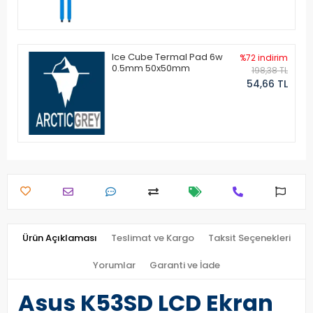
Ice Cube Termal Pad 6w
%72 indirim
0.5mm 50x50mm
198,38 TL
54,66 TL
Ürün Açıklaması
Teslimat ve Kargo
Taksit Seçenekleri
Yorumlar
Garanti ve İade
Asus K53SD LCD Ekran