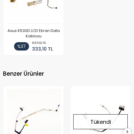
Asus K53SD LCD Ekran Data
Kablosu
527,12 TL
%37
333,10 TL
Benzer Ürünler
Tükendi