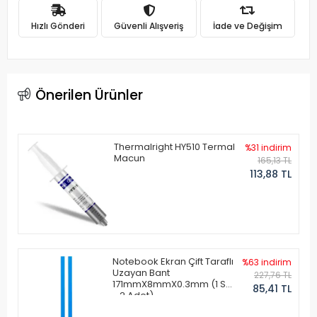
Hızlı Gönderi
Güvenli Alışveriş
İade ve Değişim
Önerilen Ürünler
Thermalright HY510 Termal
%31 indirim
Macun
165,13 TL
113,88 TL
Notebook Ekran Çift Taraflı
%63 indirim
Uzayan Bant
227,76 TL
171mmX8mmX0.3mm (1 Set
85,41 TL
- 2 Adet)