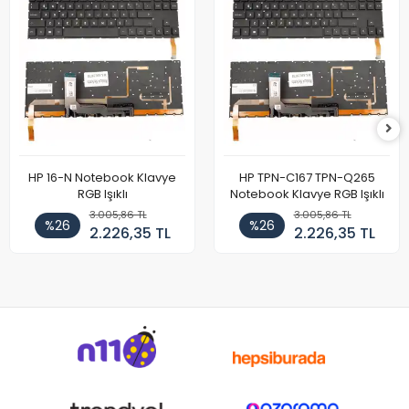
HP 16-N Notebook Klavye
HP TPN-C167 TPN-Q265
RGB Işıklı
Notebook Klavye RGB Işıklı
3.005,86 TL
3.005,86 TL
%26
%26
2.226,35 TL
2.226,35 TL