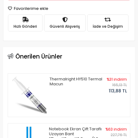
Favorilerime ekle
Hızlı Gönderi
Güvenli Alışveriş
İade ve Değişim
Önerilen Ürünler
Thermalright HY510 Termal
%31 indirim
Macun
165,13 TL
113,88 TL
Notebook Ekran Çift Taraflı
%63 indirim
Uzayan Bant
227,76 TL