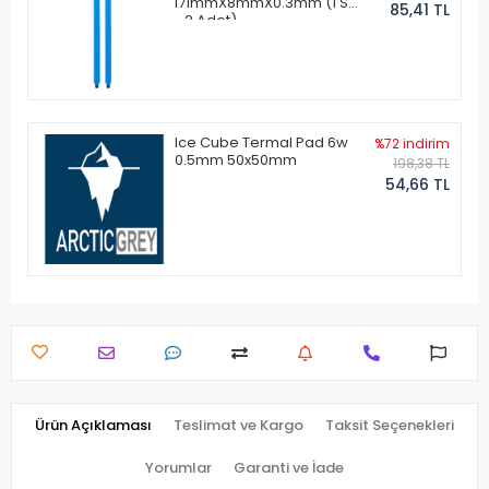
171mmX8mmX0.3mm (1 Set
85,41 TL
- 2 Adet)
Ice Cube Termal Pad 6w
%72 indirim
0.5mm 50x50mm
198,38 TL
54,66 TL
Ürün Açıklaması
Teslimat ve Kargo
Taksit Seçenekleri
Yorumlar
Garanti ve İade