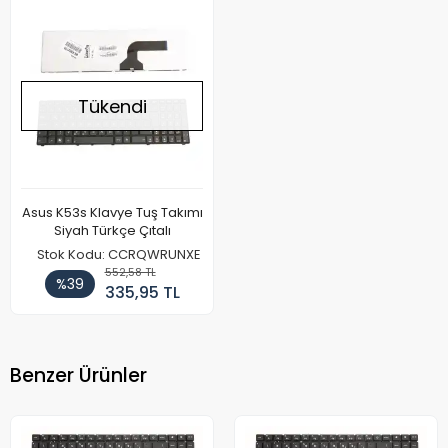
Tükendi
Asus K53s Klavye Tuş Takımı
Siyah Türkçe Çıtalı
Stok Kodu: CCRQWRUNXE
552,58 TL
%39
335,95 TL
Benzer Ürünler