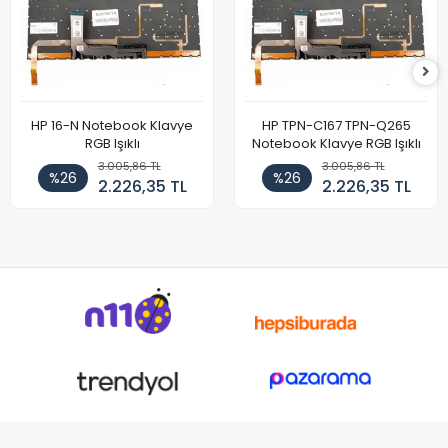
HP 16-N Notebook Klavye
HP TPN-C167 TPN-Q265
RGB Işıklı
Notebook Klavye RGB Işıklı
3.005,86 TL
3.005,86 TL
%26
%26
2.226,35 TL
2.226,35 TL