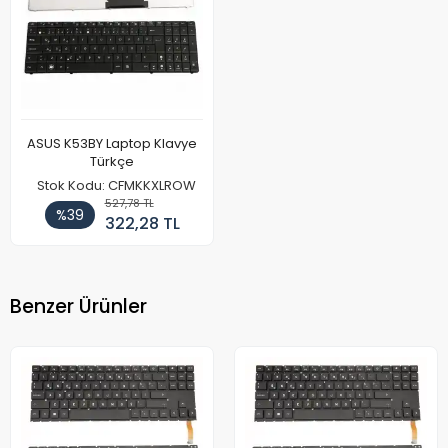
ASUS K53BY Laptop Klavye
Türkçe
Stok Kodu: CFMKKXLROW
527,78 TL
%39
322,28 TL
Benzer Ürünler