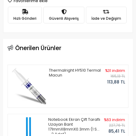
Favorilerime ekle
Hızlı Gönderi
Güvenli Alışveriş
İade ve Değişim
Önerilen Ürünler
Thermalright HY510 Termal
%31 indirim
Macun
165,13 TL
113,88 TL
Notebook Ekran Çift Taraflı
%63 indirim
Uzayan Bant
227,76 TL
171mmX8mmX0.3mm (1 Set
85,41 TL
- 2 Adet)