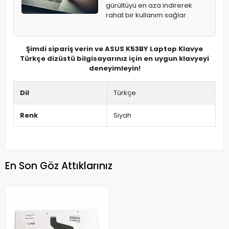
gürültüyü en aza indirerek
rahat bir kullanım sağlar.
Şimdi sipariş verin ve ASUS K53BY Laptop Klavye
Türkçe dizüstü bilgisayarınız için en uygun klavyeyi
deneyimleyin!
Dil
Türkçe
Renk
Siyah
En Son Göz Attıklarınız