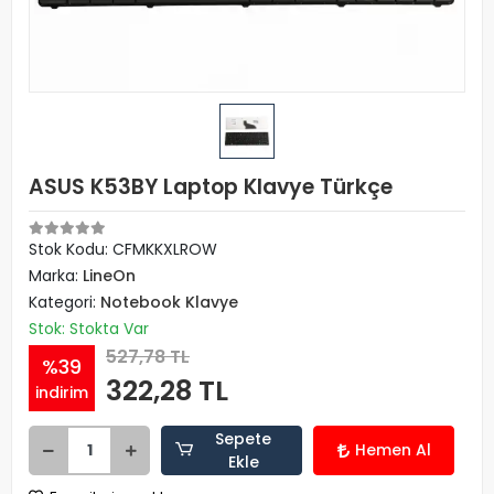
ASUS K53BY Laptop Klavye Türkçe
Stok Kodu: CFMKKXLROW
Marka:
LineOn
Kategori:
Notebook Klavye
Stok: Stokta Var
527,78 TL
%39
322,28 TL
indirim
Sepete
Hemen Al
Ekle