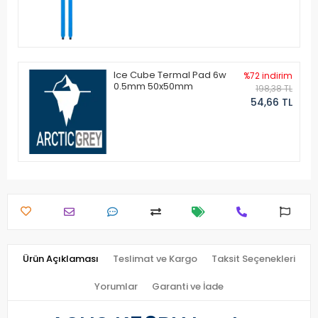
Ice Cube Termal Pad 6w
%72 indirim
0.5mm 50x50mm
198,38 TL
54,66 TL
Ürün Açıklaması
Teslimat ve Kargo
Taksit Seçenekleri
Yorumlar
Garanti ve İade