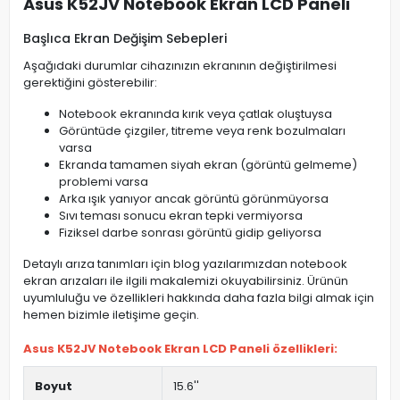
Asus K52JV Notebook Ekran LCD Paneli
Başlıca Ekran Değişim Sebepleri
Aşağıdaki durumlar cihazınızın ekranının değiştirilmesi
gerektiğini gösterebilir:
Notebook ekranında kırık veya çatlak oluştuysa
Görüntüde çizgiler, titreme veya renk bozulmaları
varsa
Ekranda tamamen siyah ekran (görüntü gelmeme)
problemi varsa
Arka ışık yanıyor ancak görüntü görünmüyorsa
Sıvı teması sonucu ekran tepki vermiyorsa
Fiziksel darbe sonrası görüntü gidip geliyorsa
Detaylı arıza tanımları için blog yazılarımızdan notebook
ekran arızaları ile ilgili makalemizi okuyabilirsiniz. Ürünün
uyumluluğu ve özellikleri hakkında daha fazla bilgi almak için
hemen bizimle iletişime geçin.
Asus K52JV Notebook Ekran LCD Paneli özellikleri:
Boyut
15.6''