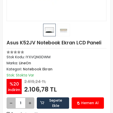
Asus K52JV Notebook Ekran LCD Paneli
Stok Kodu: IYXVQNGDWM
Marka:
LineOn
Kategori:
Notebook Ekran
Stok: Stokta Var
2.619,24 TL
%20
2.106,78 TL
indirim
Sepete
Hemen Al
Ekle