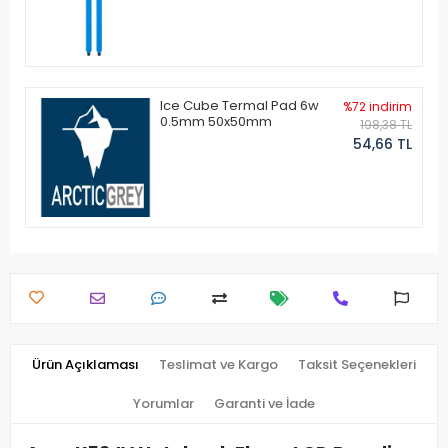
Ice Cube Termal Pad 6w
%72 indirim
0.5mm 50x50mm
198,38 TL
54,66 TL
Ürün Açıklaması
Teslimat ve Kargo
Taksit Seçenekleri
Yorumlar
Garanti ve İade