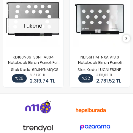
Tükendi
KD160N06-30NI-A004
NE156FHM-NXA V18.0
Notebook Ekran Paneli Full
Notebook Ekran Paneli
HD
144Hz
Stok Kodu: 6DJHYNMQCS
Stok Kodu: LUCNLF83NF
3.131,70 TL
4.115,62 TL
%26
%32
2.319,74 TL
2.781,52 TL