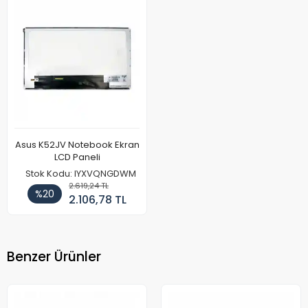
Asus K52JV Notebook Ekran
LCD Paneli
Stok Kodu: IYXVQNGDWM
2.619,24 TL
%20
2.106,78 TL
Benzer Ürünler