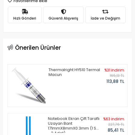
Favorilerime ekle
Hızlı Gönderi
Güvenli Alışveriş
İade ve Değişim
Önerilen Ürünler
Thermalright HY510 Termal
%31 indirim
Macun
165,13 TL
113,88 TL
Notebook Ekran Çift Taraflı
%63 indirim
Uzayan Bant
227,76 TL
171mmX8mmX0.3mm (1 Set
85,41 TL
- 2 Adet)