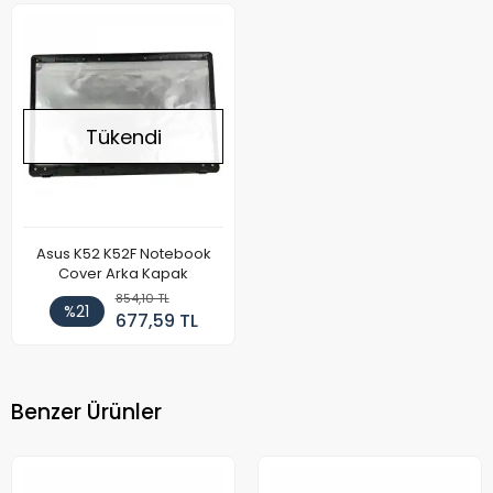
Tükendi
Asus K52 K52F Notebook
Cover Arka Kapak
854,10 TL
%21
677,59 TL
Benzer Ürünler