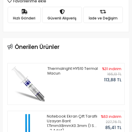
Favorilerime ekle
Hızlı Gönderi
Güvenli Alışveriş
İade ve Değişim
Önerilen Ürünler
Thermalright HY510 Termal
%31 indirim
Macun
165,13 TL
113,88 TL
Notebook Ekran Çift Taraflı
%63 indirim
Uzayan Bant
227,76 TL
171mmX8mmX0.3mm (1 Set
85,41 TL
- 2 Adet)