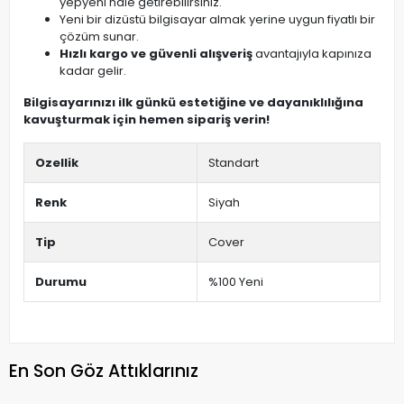
yepyeni hale getirebilirsiniz.
Yeni bir dizüstü bilgisayar almak yerine uygun fiyatlı bir
çözüm sunar.
Hızlı kargo ve güvenli alışveriş
avantajıyla kapınıza
kadar gelir.
Bilgisayarınızı ilk günkü estetiğine ve dayanıklılığına
kavuşturmak için hemen sipariş verin!
Ozellik
Standart
Renk
Siyah
Tip
Cover
Durumu
%100 Yeni
En Son Göz Attıklarınız