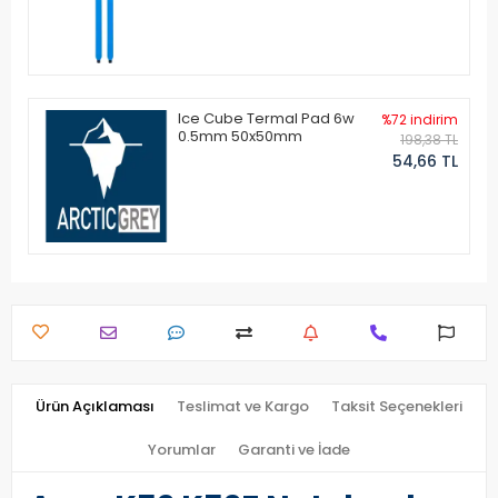
Ice Cube Termal Pad 6w
%72 indirim
0.5mm 50x50mm
198,38 TL
54,66 TL
Ürün Açıklaması
Teslimat ve Kargo
Taksit Seçenekleri
Yorumlar
Garanti ve İade