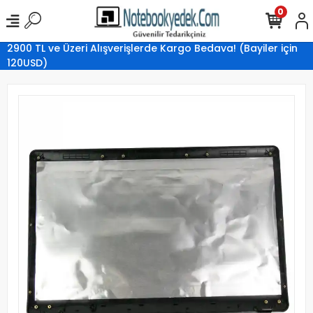
0
2900 TL ve Üzeri Alışverişlerde Kargo Bedava! (Bayiler için
120USD)