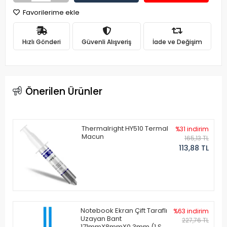
Favorilerime ekle
Hızlı Gönderi
Güvenli Alışveriş
İade ve Değişim
Önerilen Ürünler
Thermalright HY510 Termal
%31 indirim
Macun
165,13 TL
113,88 TL
Notebook Ekran Çift Taraflı
%63 indirim
Uzayan Bant
227,76 TL
171mmX8mmX0.3mm (1 Set