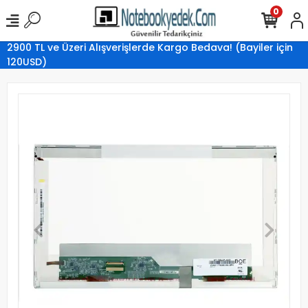
0
2900 TL ve Üzeri Alışverişlerde Kargo Bedava! (Bayiler için
120USD)