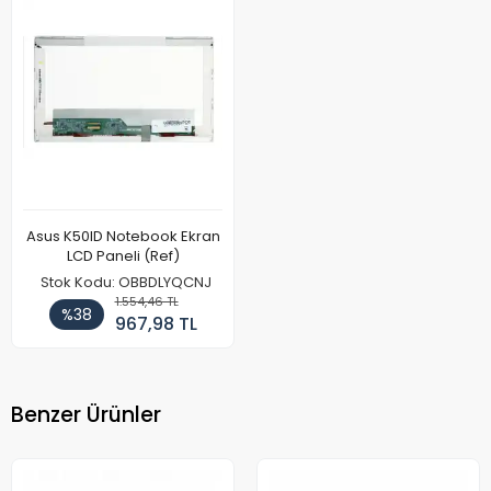
Asus K50ID Notebook Ekran
LCD Paneli (Ref)
Stok Kodu: OBBDLYQCNJ
1.554,46 TL
%38
967,98 TL
Benzer Ürünler