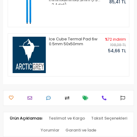
85,41 TL
- 2 Adet)
Ice Cube Termal Pad 6w
%72 indirim
0.5mm 50x50mm
198,38 TL
54,66 TL
Ürün Açıklaması
Teslimat ve Kargo
Taksit Seçenekleri
Yorumlar
Garanti ve İade