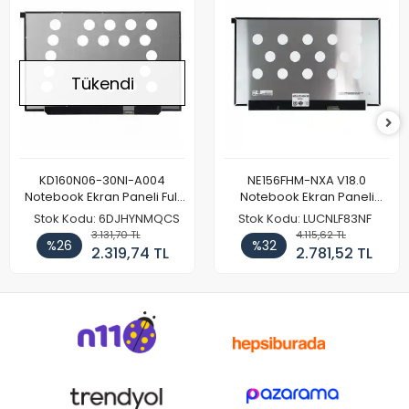
Tükendi
KD160N06-30NI-A004
NE156FHM-NXA V18.0
Notebook Ekran Paneli Full
Notebook Ekran Paneli
HD
144Hz
Stok Kodu: 6DJHYNMQCS
Stok Kodu: LUCNLF83NF
3.131,70 TL
4.115,62 TL
%26
%32
2.319,74 TL
2.781,52 TL