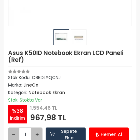
Asus K50ID Notebook Ekran LCD Paneli
(Ref)
Stok Kodu: OBBDLYQCNJ
Marka:
LineOn
Kategori:
Notebook Ekran
Stok: Stokta Var
1.554,46 TL
%38
967,98 TL
indirim
Sepete
Hemen Al
Ekle