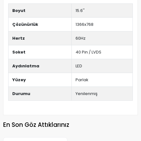
Boyut
15.6''
Çözünürlük
1366x768
Hertz
60Hz
Soket
40 Pin / LVDS
Aydınlatma
LED
Yüzey
Parlak
Durumu
Yenilenmiş
En Son Göz Attıklarınız