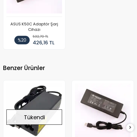
ASUS K50C Adaptör Şarj
Cihazı
532,70 TL
%20
426,16 TL
Benzer Ürünler
Tükendi