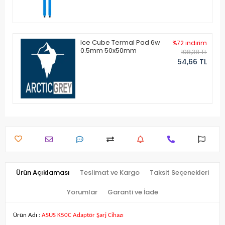
Ice Cube Termal Pad 6w
%72 indirim
0.5mm 50x50mm
198,38 TL
54,66 TL
Ürün Açıklaması
Teslimat ve Kargo
Taksit Seçenekleri
Yorumlar
Garanti ve İade
Ürün Adı :
ASUS K50C Adaptör Şarj Cihazı