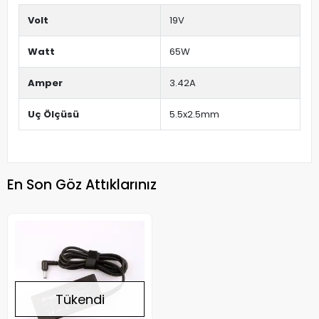
Volt
19V
Watt
65W
Amper
3.42A
Uç Ölçüsü
5.5x2.5mm
En Son Göz Attıklarınız
Tükendi