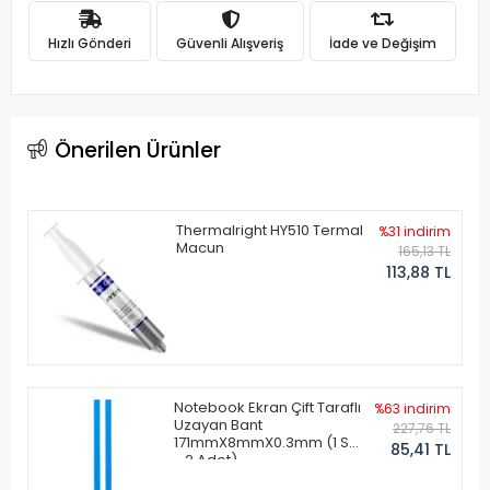
Hızlı Gönderi
Güvenli Alışveriş
İade ve Değişim
Önerilen Ürünler
Thermalright HY510 Termal
%31 indirim
Macun
165,13 TL
113,88 TL
Notebook Ekran Çift Taraflı
%63 indirim
Uzayan Bant
227,76 TL
171mmX8mmX0.3mm (1 Set
85,41 TL
- 2 Adet)