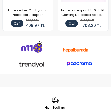
I-Life Zed Air Cx5 Uyumlu
Lenovo Ideapad L340-15IRH
Notebook Adaptör
Gaming Notebook Adaptör
Cihazı Şarj Aleti (150W)
540,93 TL
2.163,72 TL
%24
%21
409,97 TL
1.708,20 TL
Hızlı Teslimat