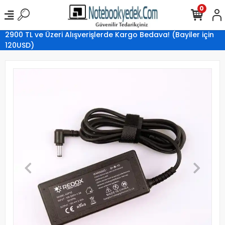
0
2900 TL ve Üzeri Alışverişlerde Kargo Bedava! (Bayiler için
120USD)