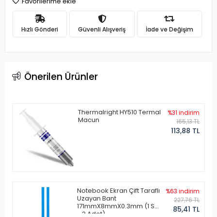
Favorilerime ekle
Hızlı Gönderi
Güvenli Alışveriş
İade ve Değişim
Önerilen Ürünler
Thermalright HY510 Termal
%31 indirim
Macun
165,13 TL
113,88 TL
Notebook Ekran Çift Taraflı
%63 indirim
Uzayan Bant
227,76 TL
171mmX8mmX0.3mm (1 Set
85,41 TL
- 2 Adet)