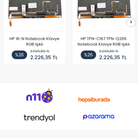
HP 16-N Notebook Klavye
HP TPN-C167 TPN-Q265
RGB Işıklı
Notebook Klavye RGB Işıklı
3.005,86 TL
3.005,86 TL
%26
%26
2.226,35 TL
2.226,35 TL