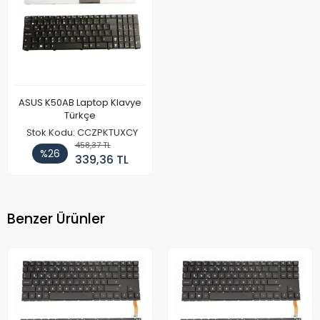
ASUS K50AB Laptop Klavye
Türkçe
Stok Kodu: CCZPKTUXCY
458,37 TL
%26
339,36 TL
Benzer Ürünler