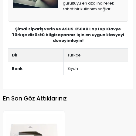
gürültüyü en aza indirerek
rahat bir kullanım sağlar.
Şimdi sipariş verin ve ASUS K50AB Laptop Klavye
Türkçe dizüstü bilgisayarınız için en uygun klavyeyi
deneyimleyin!
Dil
Türkçe
Renk
Siyah
En Son Göz Attıklarınız