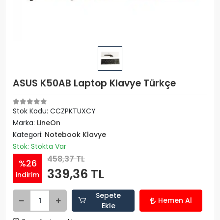
ASUS K50AB Laptop Klavye Türkçe
Stok Kodu: CCZPKTUXCY
Marka:
LineOn
Kategori:
Notebook Klavye
Stok: Stokta Var
458,37 TL
%26
339,36 TL
indirim
Sepete
Hemen Al
Ekle