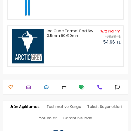
Ice Cube Termal Pad 6w
%72 indirim
0.5mm 50x50mm
198,38 TL
54,66 TL
Ürün Açıklaması
Teslimat ve Kargo
Taksit Seçenekleri
Yorumlar
Garanti ve İade