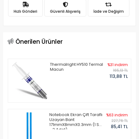
Hızlı Gönderi
Güvenli Alışveriş
İade ve Değişim
Önerilen Ürünler
Thermalright HY510 Termal
%31 indirim
Macun
165,13 TL
113,88 TL
Notebook Ekran Çift Taraflı
%63 indirim
Uzayan Bant
227,76 TL
171mmX8mmX0.3mm (1 Set
85,41 TL
- 2 Adet)