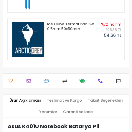
Ice Cube Termal Pad 6w
%72 indirim
0.5mm 50x50mm
198,38 TL
54,66 TL
Ürün Açıklaması
Teslimat ve Kargo
Taksit Seçenekleri
Yorumlar
Garanti ve İade
Asus K401U Notebook Batarya Pil