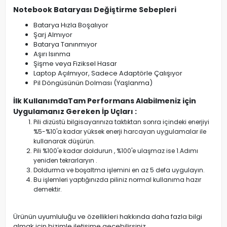
Notebook Bataryası Değiştirme Sebepleri
Batarya Hızla Boşalıyor
Şarj Almıyor
Batarya Tanınmıyor
Aşırı Isınma
Şişme veya Fiziksel Hasar
Laptop Açılmıyor, Sadece Adaptörle Çalışıyor
Pil Döngüsünün Dolması (Yaşlanma)
İlk KullanımdaTam Performans Alabilmeniz için
Uygulamanız Gereken İp Uçları :
Pili dizüstü bilgisayarınıza taktıktan sonra içindeki enerjiyi
%5-%10'a kadar yüksek enerji harcayan uygulamalar ile
kullanarak düşürün.
Pili %100'e kadar doldurun , %100'e ulaşmaz ise 1.Adımı
yeniden tekrarlaryın .
Doldurma ve boşaltma işlemini en az 5 defa uygulayın.
Bu işlemleri yaptığınızda piliniz normal kullanıma hazır
demektir.
Ürünün uyumluluğu ve özellikleri hakkında daha fazla bilgi
almak için bizimle iletişime geçebilirsiniz.