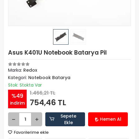
Asus K401U Notebook Batarya Pil
Marka:
Redox
Kategori:
Notebook Batarya
Stok: Stokta Var
1.466,21 TL
%49
754,46 TL
indirim
Sepete
Hemen Al
Ekle
Favorilerime ekle