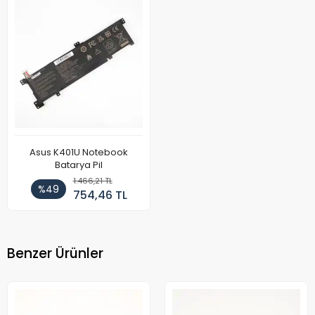
Asus K401U Notebook
Batarya Pil
1.466,21 TL
%49
754,46 TL
Benzer Ürünler