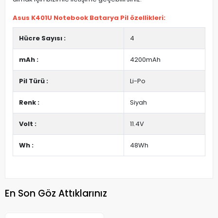
Asus K401U Notebook Batarya Pil özellikleri:
Hücre Sayısı :
4
mAh :
4200mAh
Pil Türü :
Li-Po
Renk :
Siyah
Volt :
11.4V
Wh :
48Wh
En Son Göz Attıklarınız