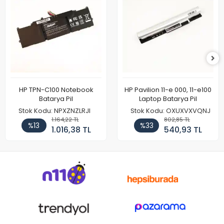
HP TPN-C100 Notebook
HP Pavilion 11-e 000, 11-e100
Batarya Pil
Laptop Batarya Pil
Stok Kodu: NPXZNZLRJI
Stok Kodu: OXUXVXVQNJ
1.164,22 TL
802,85 TL
%13
%33
1.016,38 TL
540,93 TL