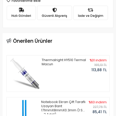
Favorilerime ekle
Hızlı Gönderi
Güvenli Alışveriş
İade ve Değişim
Önerilen Ürünler
Thermalright HY510 Termal
%31 indirim
Macun
165,13 TL
113,88 TL
Notebook Ekran Çift Taraflı
%63 indirim
Uzayan Bant
227,76 TL
171mmX8mmX0.3mm (1 Set
85,41 TL
- 2 Adet)