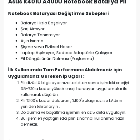
Asus K401U A400U Notebook Batarya Pil
Notebook Bataryası Değiştirme Sebepleri
Batarya Hızla Boşalıyor
Şarj Almıyor
Batarya Tanınmıyor
Aşırı Isınma
Şişme veya Fiziksel Hasar
Laptop Açılmıyor, Sadece Adaptörle Çalışıyor
Pil Döngüsünün Dolması (Yaşlanma)
İlk Kullanımda Tam Performans Alabilmeniz için
Uygulamanız Gereken İp Uçları :
Pili dizüstü bilgisayarınıza taktıktan sonra içindeki enerjiyi
%5-%10'a kadar yüksek enerji harcayan uygulamalar ile
kullanarak düşürün.
Pili %100'e kadar doldurun , %100'e ulaşmaz ise 1.Adımı
yeniden tekrarlaryın .
Doldurma ve boşaltma işlemini en az 5 defa uygulayın.
Bu işlemleri yaptığınızda piliniz normal kullanıma hazır
demektir.