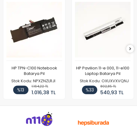
HP TPN-C100 Notebook
HP Pavilion 11-e 000, 11-e100
Batarya Pil
Laptop Batarya Pil
Stok Kodu: NPXZNZLRJI
Stok Kodu: OXUXVXVQNJ
1.164,22 TL
802,85 TL
%13
%33
1.016,38 TL
540,93 TL