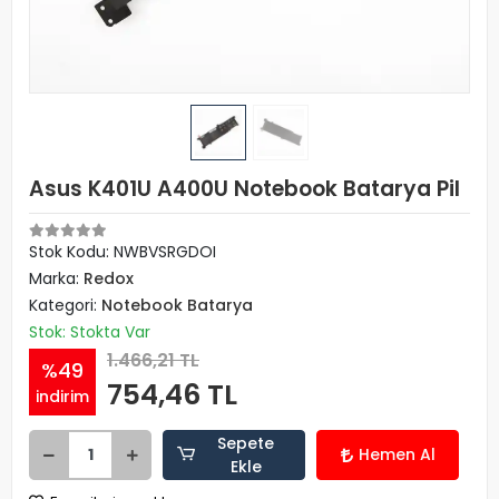
Asus K401U A400U Notebook Batarya Pil
Stok Kodu: NWBVSRGDOI
Marka:
Redox
Kategori:
Notebook Batarya
Stok: Stokta Var
1.466,21 TL
%49
754,46 TL
indirim
Sepete
Hemen Al
Ekle