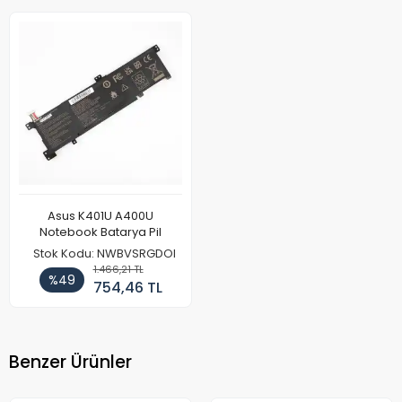
Asus K401U A400U
Notebook Batarya Pil
Stok Kodu: NWBVSRGDOI
1.466,21 TL
%49
754,46 TL
Benzer Ürünler