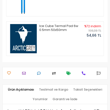
Ice Cube Termal Pad 6w
%72 indirim
0.5mm 50x50mm
198,38 TL
54,66 TL
Ürün Açıklaması
Teslimat ve Kargo
Taksit Seçenekleri
Yorumlar
Garanti ve İade