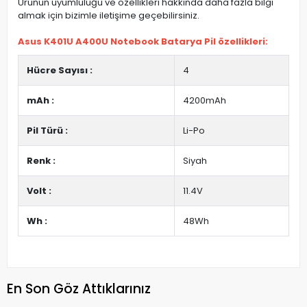
Ürünün uyumluluğu ve özellikleri hakkında daha fazla bilgi
almak için bizimle iletişime geçebilirsiniz.
Asus K401U A400U Notebook Batarya Pil özellikleri:
Hücre Sayısı :
4
mAh :
4200mAh
Pil Türü :
Li-Po
Renk :
Siyah
Volt :
11.4V
Wh :
48Wh
En Son Göz Attıklarınız