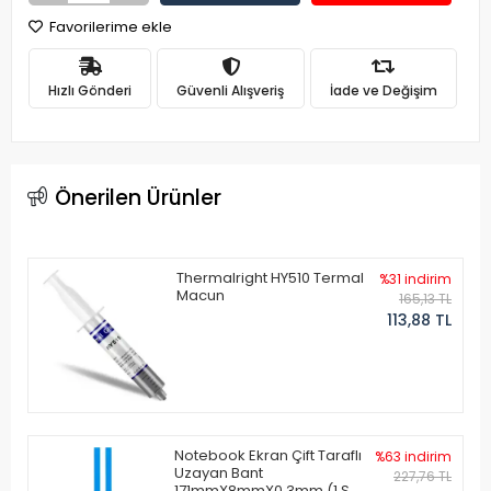
Favorilerime ekle
Hızlı Gönderi
Güvenli Alışveriş
İade ve Değişim
Önerilen Ürünler
Thermalright HY510 Termal
%31 indirim
Macun
165,13 TL
113,88 TL
Notebook Ekran Çift Taraflı
%63 indirim
Uzayan Bant
227,76 TL
171mmX8mmX0.3mm (1 Set