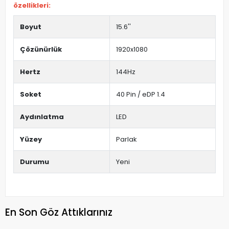
özellikleri:
Boyut
15.6''
Çözünürlük
1920x1080
Hertz
144Hz
Soket
40 Pin / eDP 1.4
Aydınlatma
LED
Yüzey
Parlak
Durumu
Yeni
En Son Göz Attıklarınız