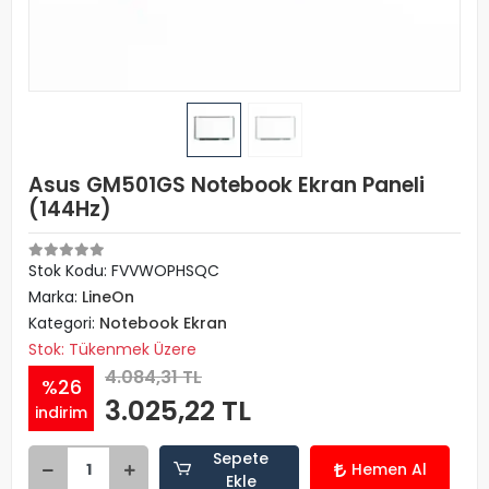
Asus GM501GS Notebook Ekran Paneli
(144Hz)
Stok Kodu: FVVWOPHSQC
Marka:
LineOn
Kategori:
Notebook Ekran
Stok: Tükenmek Üzere
4.084,31 TL
%26
3.025,22 TL
indirim
Sepete
Hemen Al
Ekle