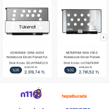
Tükendi
KD160N06-30NI-A004
NE156FHM-NXA V18.0
Notebook Ekran Paneli Full
Notebook Ekran Paneli
HD
144Hz
Stok Kodu: 6DJHYNMQCS
Stok Kodu: LUCNLF83NF
3.131,70 TL
4.115,62 TL
%26
%32
2.319,74 TL
2.781,52 TL