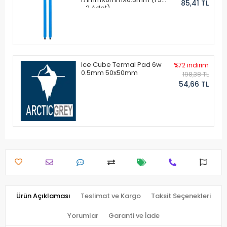
85,41 TL
- 2 Adet)
Ice Cube Termal Pad 6w
%72 indirim
0.5mm 50x50mm
198,38 TL
54,66 TL
Ürün Açıklaması
Teslimat ve Kargo
Taksit Seçenekleri
Yorumlar
Garanti ve İade