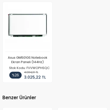
Asus GM501GS Notebook
Ekran Paneli (144Hz)
Stok Kodu: FVVWOPHSQC
4.084,31 TL
%26
3.025,22 TL
Benzer Ürünler