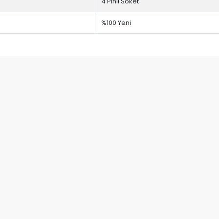
4 Pinli Soket
%100 Yeni