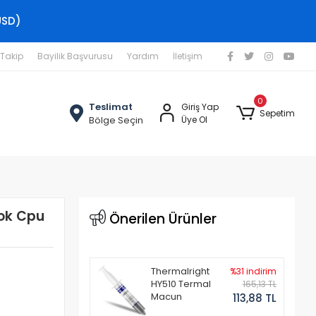
USD)
 Takip
Bayilik Başvurusu
Yardım
İletişim
0
Teslimat
Giriş Yap
Sepetim
Bölge Seçin
Üye Ol
ok Cpu
Önerilen Ürünler
Thermalright
%31 indirim
HY510 Termal
165,13 TL
Macun
113,88 TL