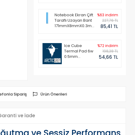
Notebook Ekran Çift
%63 indirim
Taraflı Uzayan Bant
227,76 TL
171mmX8mmX0.3mm
85,41 TL
(1 Set - 2 Adet)
Ice Cube
%72 indirim
Termal Pad 6w
198,38 TL
0.5mm
54,66 TL
50x50mm
efonla Sipariş
Ürün Önerileri
Garanti ve İade
ğutma ve Sessiz Performans