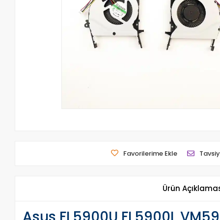
Favorilerime Ekle
Tavsiy
Ürün Açıklama
Asus FL5900U FL5900L VM59