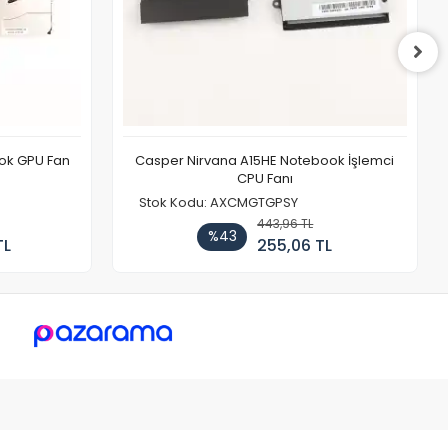
ook GPU Fan
Casper Nirvana A15HE Notebook İşlemci
CPU Fanı
Stok Kodu: AXCMGTGPSY
443,96 TL
%43
TL
255,06 TL