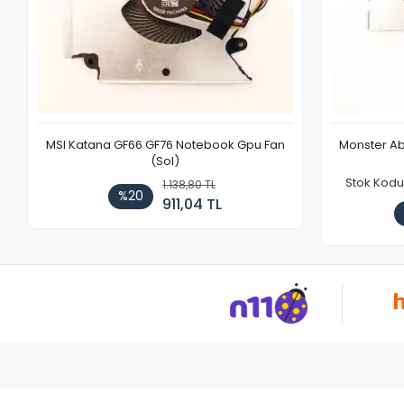
MSI Katana GF66 GF76 Notebook Gpu Fan
Monster Ab
(Sol)
Stok Kodu
1.138,80 TL
%20
911,04 TL