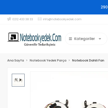
290
0212 433 38 33
info@notebookyedek.com
Kategoriler
Ana Sayfa
Notebook Yedek Parça
Notebook Dahili Fan