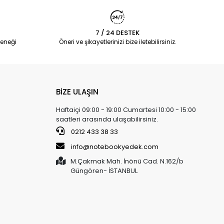
7 / 24 DESTEK
eneği
Öneri ve şikayetlerinizi bize iletebilirsiniz.
BİZE ULAŞIN
Haftaiçi 09:00 - 19:00 Cumartesi 10:00 - 15:00
saatleri arasında ulaşabilirsiniz.
0212 433 38 33
info@notebookyedek.com
M.Çakmak Mah. İnönü Cad. N.162/b
Güngören- İSTANBUL