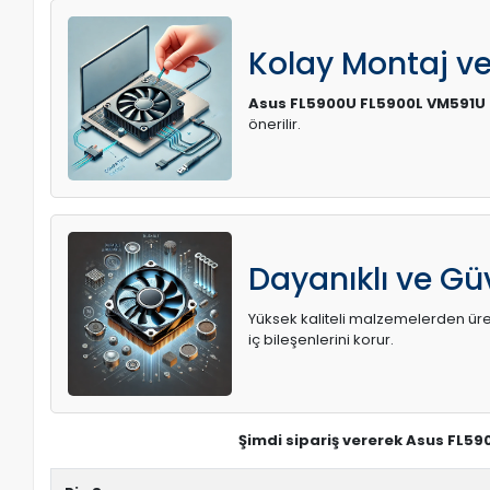
Kolay Montaj v
Asus FL5900U FL5900L VM591U
önerilir.
Dayanıklı ve Güv
Yüksek kaliteli malzemelerden üreti
iç bileşenlerini korur.
Şimdi sipariş vererek Asus FL5