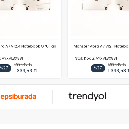
ra A7 V12.4 Notebook GPU Fan
Monster Abra A7 V12.1 Noteb
: AYXVLBX881
Stok Kodu: AYXVLBX881
1.837,45 TL
1.837,45 TL
%27
%27
1.333,53 TL
1.333,53 