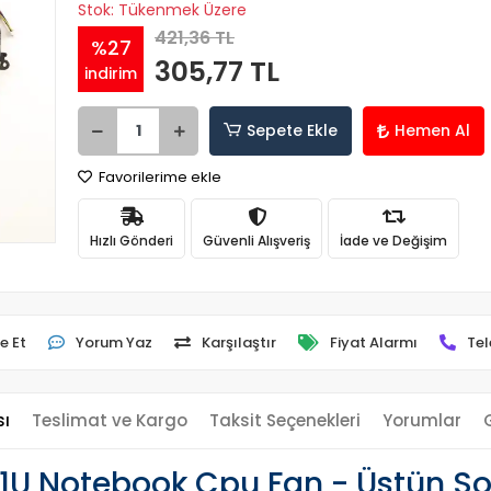
Stok: Tükenmek Üzere
421,36 TL
%27
305,77 TL
indirim
Sepete Ekle
Hemen Al
Favorilerime ekle
Hızlı Gönderi
Güvenli Alışveriş
İade ve Değişim
e Et
Yorum Yaz
Karşılaştır
Fiyat Alarmı
Tel
sı
Teslimat ve Kargo
Taksit Seçenekleri
Yorumlar
1U Notebook Cpu Fan - Üstün So