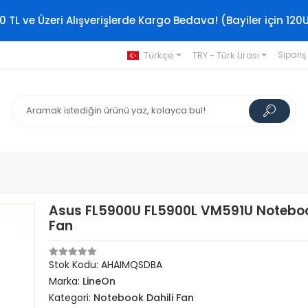
0 TL ve Üzeri Alışverişlerde Kargo Bedava! (Bayiler için 120
Türkçe
TRY - Türk Lirası
Sipariş
Asus FL5900U FL5900L VM591U Notebo
Fan
Stok Kodu: AHAIMQSDBA
Marka:
LineOn
Kategori:
Notebook Dahili Fan