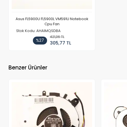
Asus FL5900U FL5900L VM591U Notebook
Cpu Fan
Stok Kodu: AHAIMQSDBA
421,36 TL
%27
305,77 TL
Benzer Ürünler