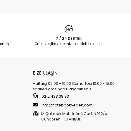
7 / 24 DESTEK
eneği
Öneri ve şikayetlerinizi bize iletebilirsiniz.
BİZE ULAŞIN
Haftaiçi 09:00 - 19:00 Cumartesi 10:00 - 15:00
saatleri arasında ulaşabilirsiniz.
0212 433 38 33
info@notebookyedek.com
M.Çakmak Mah. İnönü Cad. N.162/b
Güngören- İSTANBUL