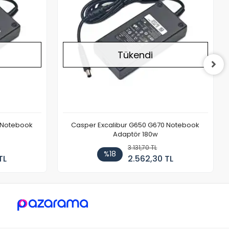
Tükendi
 Notebook
Casper Excalibur G650 G670 Notebook
Adaptör 180w
3.131,70 TL
%18
TL
2.562,30 TL