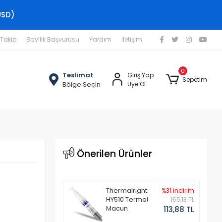
USD)
 Takip
Bayilik Başvurusu
Yardım
İletişim
0
Teslimat
Giriş Yap
Sepetim
Bölge Seçin
Üye Ol
Önerilen Ürünler
Thermalright
%31 indirim
HY510 Termal
165,13 TL
Macun
113,88 TL