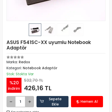
ASUS F541SC-XX uyumlu Notebook
Adaptör
Marka:
Redox
Kategori:
Notebook Adaptör
Stok: Stokta Var
532,70 TL
%20
426,16 TL
indirim
Sepete
Hemen Al
Ekle