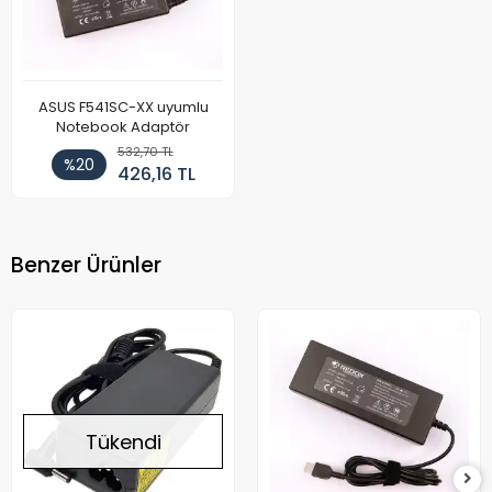
ASUS F541SC-XX uyumlu
Notebook Adaptör
532,70 TL
%20
426,16 TL
Benzer Ürünler
Tükendi