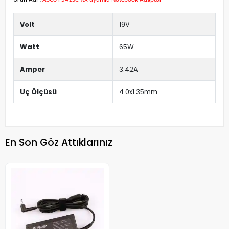
Volt
19V
Watt
65W
Amper
3.42A
Uç Ölçüsü
4.0x1.35mm
En Son Göz Attıklarınız