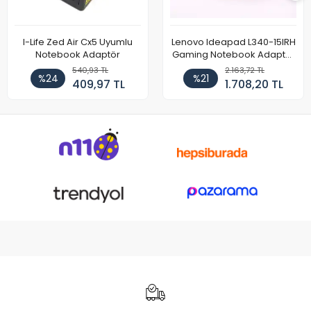
I-Life Zed Air Cx5 Uyumlu
Lenovo Ideapad L340-15IRH
Notebook Adaptör
Gaming Notebook Adaptör
Cihazı Şarj Aleti (150W)
540,93 TL
2.163,72 TL
%24
%21
409,97 TL
1.708,20 TL