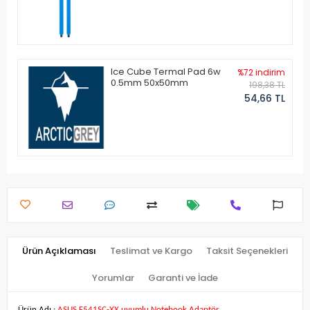
Ice Cube Termal Pad 6w
%72 indirim
0.5mm 50x50mm
198,38 TL
54,66 TL
Ürün Açıklaması
Teslimat ve Kargo
Taksit Seçenekleri
Yorumlar
Garanti ve İade
Ürün Adı :
ASUS F541SC-XX uyumlu Notebook Adaptör