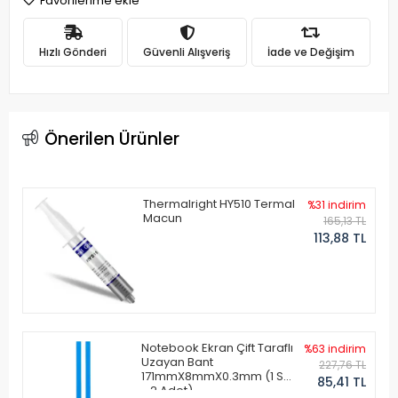
Favorilerime ekle
Hızlı Gönderi
Güvenli Alışveriş
İade ve Değişim
Önerilen Ürünler
Thermalright HY510 Termal
%31 indirim
Macun
165,13 TL
113,88 TL
Notebook Ekran Çift Taraflı
%63 indirim
Uzayan Bant
227,76 TL
171mmX8mmX0.3mm (1 Set
85,41 TL
- 2 Adet)